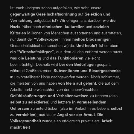
Ist euch übrigens schon aufgefallen, wie sehr unsere
gegenwärtige Gesellschaftsordnung
auf
Selektion und
Vernichtung
aufgebaut ist? Wir erregen uns darüber, wie
die
Nazis
früher nach
ethnischen
,
kulturellen
und
sozialen
Kriterien
Millionen von Menschen aussortierten und ausrotteten,
nur damit der
“Volkskörper”
ihrem
heillos blödsinnigen
Gesundheitsideal entsprechen würde.
Und heute?
Ist es eben
ein “Wirtschaftskörper”
, aus dem all das entfernt werden muss,
was
die Leistung
und
das Funktionieren
vielleicht
beeinträchtigt. Deshalb wird
bei den Bedürftigen
gespart,
während Großkonzernen
Subventionen und Steuergeschenke
in unvorstellbarer Höhe nachgeworfen werden. Noch schlimmer,
die meisten von uns haben
von klein auf gelernt
, die auf dem
Arbeitsmarkt erwünschten von den unerwünschten
Gefühlsäußerungen und Verhaltensweisen
zu trennen (also
selbst zu selektieren
) und letztere
in vorauseilendem
Gehorsam
zu unterdrücken (also im Verlauf ihres Lebens
selbst
zu vernichten
), aus lauter
Angst vor der Armut
.
Die
Volksgesundheit
wurde also erfolgreich privatisiert.
Arbeit
macht frei!