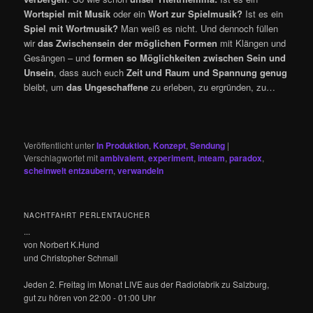
Wortspiel mit Musik
oder ein
Wort zur Spielmusik?
Ist es ein
Spiel mit Wortmusik?
Man weiß es nicht. Und dennoch füllen
wir
das Zwischensein der möglichen Formen
mit Klängen und
Gesängen – und
formen so Möglichkeiten zwischen Sein und
Unsein
, dass auch euch
Zeit und Raum und Spannung genug
bleibt, um
das Ungeschaffene
zu erleben, zu ergründen, zu…
Veröffentlicht unter
In Produktion
,
Konzept
,
Sendung
|
Verschlagwortet mit
ambivalent
,
experiment
,
inteam
,
paradox
,
scheinwelt entzaubern
,
verwandeln
NACHTFAHRT PERLENTAUCHER
...
von Norbert K.Hund
und Christopher Schmall
Jeden 2. Freitag im Monat LIVE aus der Radiofabrik zu Salzburg,
gut zu hören von 22:00 - 01:00 Uhr