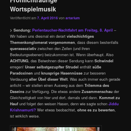
Wortspielmusik
Veröffentlicht am
7. April 2016
von
artarium
> Sendung:
Perlentaucher-Nachtfahrt am Freitag, 8. April
–
Wir haben uns diesmal ein derart
vielschichtiges
Themenkonglomerat
vorgenommen
, dass diesem bestenfalls
querassoziativ
zwischen den Zeilen (und ihren
Bedeutungsebenen) beizukommen ist. Wenn überhaupt. Also
ACHTUNG
, das Beiwohnen dieser Sendung kann
Schwindel
erregen!
Unser selbstgezupfter Strudel
enthält
süße
Paradoxinen
und
knusprige Hasennüsse
zur besseren
Verdauung
aller Übel dieser Welt
. Was auch immer euch gerade
anficht – wir stellen einen Ausweg aus dem
Trilemma des
Daseins
zur Verfügung. Die etwas andere
Zusammenschau
der
Gleichzeitigkeit von hier und dort, damals und dann.
Kommet zu
Hauf
und folget den weisen Hasen, denn wie sagte schon
Jiddu
Krishnamurti?
Wer etwas beobachtet,
ohne es zu bewerten
,
ist wirklich weise.