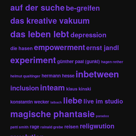
auf der suche
be-greifen
das kreative vakuum
das leben lebt
depression
empowerment
ernst jandl
die hasen
experiment
günther paal (gunkl)
hagen rether
inbetween
hermann hesse
helmut qualtinger
inteam
inclusion
klaus kinski
liebe
live im studio
konstantin wecker
laibach
magische phantasie
paradox
religwution
reisen
rage
patti smith
rainald grebe