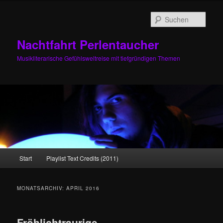
Zum
Zum
primären
sekundären
Such
Inhalt
Inhalt
springen
springen
Nachtfahrt Perlentaucher
Musikliterarische Gefühlsweltreise mit tiefgründigen Themen
Hauptmenü
Start
Playlist Text Credits (2011)
MONATSARCHIV:
APRIL 2016
Fröhlichtraurige