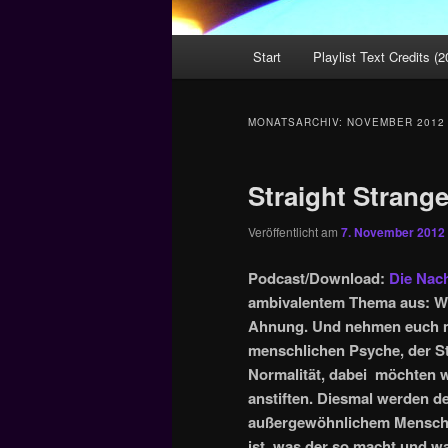
Hauptmenü
Start
Playlist Text Credits (2
MONATSARCHIV:
NOVEMBER 2012
Straight Strange
Veröffentlicht am
7. November 2012
Podcast/Download:
Die Nach
ambivalentem Thema aus: Was
Ahnung. Und nehmen euch mit
menschlichen Psyche, der S
Normalität, dabei möchten 
anstiften. Diesmal werden d
außergewöhnlichem Menschen
ist, was der so macht und w