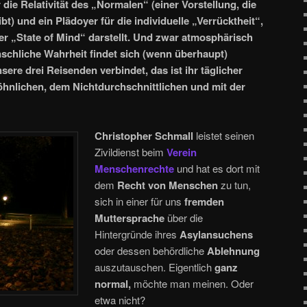
die Relativität des „Normalen“ (einer Vorstellung, die
ibt) und ein Plädoyer für die individuelle „Verrücktheit“,
ler „State of Mind“ darstellt. Und zwar atmosphärisch
nschliche Wahrheit findet sich (wenn überhaupt)
ere drei Reisenden verbindet, das ist ihr täglicher
lichen, dem Nichtdurchschnittlichen und mit der
Christopher Schmall
leistet seinen
Zivildienst beim
Verein
Menschenrechte
und hat es dort mit
dem
Recht von Menschen
zu tun,
sich in einer für uns
fremden
Muttersprache
über die
Hintergründe ihres
Asylansuchens
oder dessen behördliche
Ablehnung
auszutauschen. Eigentlich
ganz
normal,
möchte man meinen. Oder
etwa nicht?