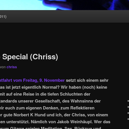
011)
 Special (Chriss)
von
chriss
tfahrt vom Freitag, 9. November
setzt sich einem sehr
 ist jetzt eigentlich Normal? Wir haben (noch) keine
 auf eine Reise in die tiefen Schluchten der
tandards unserer Gesellschaft, des Wahnsinns der
wir euch zum eigenen Denken, zum Reflektieren
er gute Norbert K Hund und ich, der Chriss, von einem
 unterstützt. Nämlich von Jakob Weinhäupl. Wer das
arum Gitarre spielen Meditation, Sex, Rückzug und