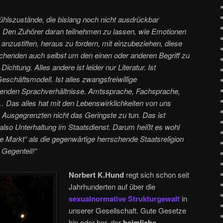
hlszustände, die bislang noch nicht ausdrückbar
t. Den Zuhörer daran teilnehmen zu lassen, wie Emotionen
 anzustiften, heraus zu fordern, mit einzubeziehen, diese
chenden auch selbst um den einen oder anderen Begriff zu
ichtung. Alles andere ist leider nur Literatur. Ist
schäftsmodell. Ist alles zwangsfreiwillige
ehenden Sprachverhältnisse. Amtssprache, Fachsprache,
Das alles hat mit den Lebenswirklichkeiten von uns
Ausgegrenzten nicht das Geringste zu tun. Das ist
lso Unterhaltung im Staatsdienst. Darum heißt es wohl
ie Markt“ als die gegenwärtige herrschende Staatsreligion
 Gegenteil!“
Norbert K.Hund
regt sich schon seit
Jahrhunderten auf über die
sexualnormative Strukturgewalt
in
unserer Gesellschaft. Gute Gesetze
hin oder her, der
heimliche