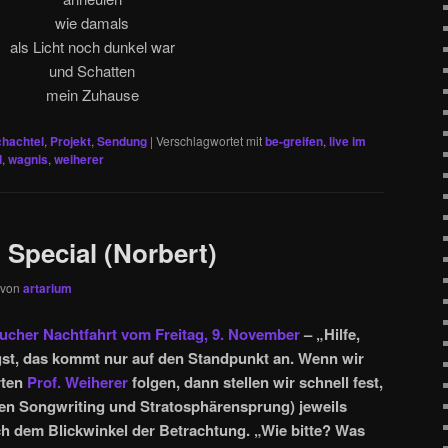
wie damals
als Licht noch dunkel war
und Schatten
mein Zuhause
chachtel
,
Projekt
,
Sendung
|
Verschlagwortet mit
be-greifen
,
live im
d
,
wagnis
,
weiherer
 Special (Norbert)
von
artarium
ucher Nachtfahrt vom Freitag, 9. November
– „Hilfe,
gst, das kommt nur auf den Standpunkt an. Wenn wir
rten
Prof. Weiherer
folgen, dann stellen wir schnell fest,
chen Songwriting und Stratosphärensprung) jeweils
ch dem Blickwinkel der Betrachtung. „Wie bitte? Was