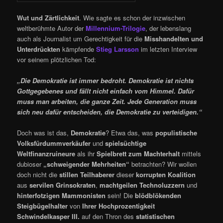
Wut und Zärtlichkeit
. Wie sagte es schon der inzwischen
weltberühmte Autor der
Millennium-Trilogie
, der lebenslang
auch als Journalist um Gerechtigkeit für die
Misshandelten und
Unterdrückten
kämpfende
Stieg Larsson
im letzten Interview
vor seinem plötzlichen Tod:
„Die Demokratie ist immer bedroht. Demokratie ist nichts
Gottgegebenes und fällt nicht einfach vom Himmel. Dafür
muss man arbeiten, die ganze Zeit. Jede Generation muss
sich neu dafür entscheiden, die Demokratie zu verteidigen.“
Doch was ist das,
Demokratie
? Etwa das, was
populistische
Volksfürdummverkäufer
und
spielsüchtige
Weltfinanzruineure
als ihr
Spielbrett zum Machterhalt
mittels
dubioser
„schweigender Mehrheiten“
betrachten? Wir wollen
doch nicht die
stillen Teilhaberer
dieser
korrupten Koalition
aus
servilen Grinsokraten
,
machtgeilen Technoluzzern
und
hinterfotzigen Mammonisten
sein! Die
blödblökenden
Steigbügelhalter
von
Ihrer Hochprozentigkeit
Schwindelkasper III.
auf den Thron des
statistischen