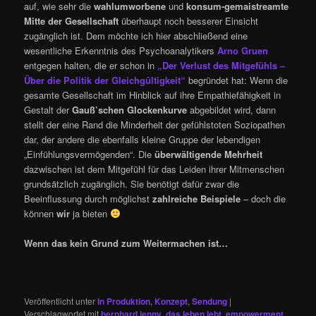
auf, wie sehr die
wahlumworbene
und
konsum-gemaistreamte
Mitte der Gesellschaft
überhaupt noch besserer Einsicht
zugänglich ist. Dem möchte ich hier abschließend eine
wesentliche Erkenntnis des Psychoanalytikers
Arno Gruen
entgegen halten, die er schon in
„Der Verlust des Mitgefühls –
Über die Politik der Gleichgültigkeit“
begründet hat: Wenn die
gesamte Gesellschaft im Hinblick auf ihre Empathiefähigkeit in
Gestalt der
Gauß’schen Glockenkurve
abgebildet wird, dann
stellt der eine Rand die Minderheit der gefühlstoten Soziopathen
dar, der andere die ebenfalls kleine Gruppe der lebendigen
„Einfühlungsvermögenden“. Die
überwältigende Mehrheit
dazwischen ist dem Mitgefühl für das Leiden ihrer Mitmenschen
grundsätzlich zugänglich. Sie benötigt dafür zwar die
Beeinflussung durch möglichst
zahlreiche Beispiele
– doch die
können
wir
ja bieten
Wenn das kein Grund zum Weitermachen ist…
Veröffentlicht unter
In Produktion
,
Konzept
,
Sendung
|
Verschlagwortet mit
bernhard jenny
,
das leben lebt
,
empowerment
,