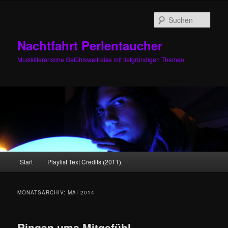
Zum
Zum
primären
sekundären
Such
Inhalt
Inhalt
springen
springen
Nachtfahrt Perlentaucher
Musikliterarische Gefühlsweltreise mit tiefgründigen Themen
Hauptmenü
Start
Playlist Text Credits (2011)
MONATSARCHIV:
MAI 2014
Ringen ums Mitgefühl