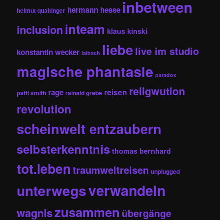
inbetween
hermann hesse
helmut qualtinger
inteam
inclusion
klaus kinski
liebe
live im studio
konstantin wecker
laibach
magische phantasie
paradox
religwution
reisen
rage
patti smith
rainald grebe
revolution
scheinwelt entzaubern
selbsterkenntnis
thomas bernhard
tot.leben
traumweltreisen
unplugged
unterwegs
verwandeln
zusammen
wagnis
übergänge