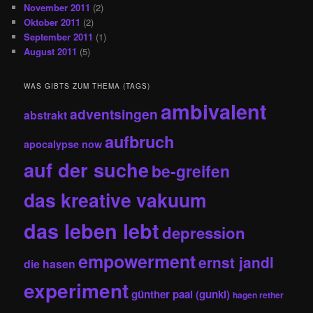
November 2011
(2)
Oktober 2011
(2)
September 2011
(1)
August 2011
(5)
WAS GIBTS ZUM THEMA (TAGS)
ambivalent
adventsingen
abstrakt
aufbruch
apocalypse now
auf der suche
be-greifen
das kreative vakuum
das leben lebt
depression
empowerment
ernst jandl
die hasen
experiment
günther paal (gunkl)
hagen rether