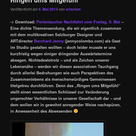
Veröffentlicht am
6. Mai 2014
von
artarium
-> Download:
Perlentaucher Nachtfahrt vom Freitag, 9. Mai
–
Eine dichte Themensendung, die wir eigentlich zusammen
mit dem multikreativen Salzburger Designer und
ARTdirector
Bernhard Jenny
(jennycolombo.com) als Gast
im Studio gestalten wollten – doch leider musste er uns
kurzfristig wegen einiger dringender Auswärtstermine
absagen. Nichtsdestotrotz – und als Zeichen unserer
Lebensnähe – werden wir diesen assoziativen Tauchgang
durch allerlei Bedrohungen wie auch Perspektiven des
Zusammenlebens als menschenwürdiges Gemeinwesen
titelgetreu durchführen. Denn das „Ringen ums Mitgefühl“
stellt einen wesentlichen Schlüssel zur Veränderung
ungerechter Verhältnisse in unserer Gesellschaft dar – und
dem wollen wir in gewohnt anregender Weise nachspüren,
in Anwesenheit des Abwesenden