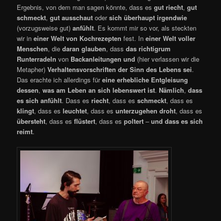
Ergebnis, von dem man sagen könnte, dass es
gut riecht
,
gut
schmeckt
,
gut ausschaut
oder
sich überhaupt irgendwie
(vorzugsweise gut)
anfühlt
. Es kommt mir so vor, als steckten
wir in
einer Welt von Kochrezepten
fest. In
einer Welt voller
Menschen
, die
daran glauben
, dass
das richtigrum
Runterradeln
von
Backanleitungen und
(hier verlassen wir die
Metapher)
Verhaltensvorschriften
der Sinn des Lebens sei
.
Das erachte ich allerdings für
eine erhebliche Entgleisung
dessen
,
was am Leben an sich lebenswert ist
.
Nämlich
,
dass
es sich anfühlt
. Dass es
riecht
, dass es
schmeckt
, dass es
klingt
, dass es
leuchtet
, dass es
unterzugehen droht
, dass es
übersteht
, dass es
flüstert
, dass es
poltert
–
und dass es sich
reimt
.