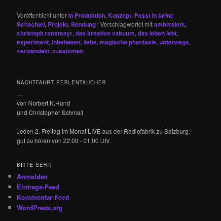
Veröffentlicht unter
In Produktion
,
Konzept
,
Passt in keine
Schachtel
,
Projekt
,
Sendung
|
Verschlagwortet mit
ambivalent
,
christoph ransmayr
,
das kreative vakuum
,
das leben lebt
,
experiment
,
inbetween
,
liebe
,
magische phantasie
,
unterwegs
,
verwandeln
,
zusammen
NACHTFAHRT PERLENTAUCHER
...
von Norbert K.Hund
und Christopher Schmall
Jeden 2. Freitag im Monat LIVE aus der Radiofabrik zu Salzburg,
gut zu hören von 22:00 - 01:00 Uhr
BITTE SEHR
Anmelden
Eintrags-Feed
Kommentar-Feed
WordPress.org