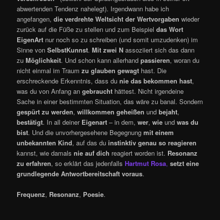
abwertenden Tendenz nahelegt). Irgendwann habe ich
angefangen,
die verdrehte Weltsicht der Wertvorgaben
wieder
zurück auf die Füße zu stellen und zum Beispiel
das Wort
EigenArt
nur noch so zu schreiben (und somit umzudenken) im
Sinne von
SelbstKunnst
.
Mit zwei N
assoziiert sich das dann
zu
Möglichkeit
. Und schon kann allerhand
passieren
, woran du
nicht einmal im Traum
zu glauben gewagt
hast. Die
erschreckende Erkenntnis, dass du
nie das bekommen hast
,
was du von Anfang an
gebraucht
hättest. Nicht irgendeine
Sache in einer bestimmten Situation, das wäre zu banal. Sondern
gespürt zu werden
,
willkommen geheißen
und
bejaht
,
bestätigt
. In all deiner
Eigenart
– in dem,
wer
,
wie
und
was du
bist
. Und die unvorhergesehene Begegnung
mit einem
unbekannten Kind
, auf das du
instinktiv genau so reagieren
kannst, wie damals
nie auf dich
reagiert worden ist.
Resonanz
zu erfahren
, so erklärt das jedenfalls
Hartmut Rosa
,
setzt eine
grundlegende Antwortbereitschaft voraus
.
Frequenz
,
Resonanz
,
Poesie
.