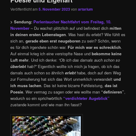
Veröffentlicht am
5. November 2023
von
artarium
> Sendung:
Perlentaucher Nachtfahrt vom Freitag, 10.
November
– Du wachst plötzlich auf und befindest dich
mitten
in deinen ersten Lebenstagen
. Was hast du erlebt? Wie fühlt es
sich an,
gerade eben erst neugeboren
zu sein? Schön, wenn
es für dich irgendwie schön war.
Für mich war es schrecklich
.
Auf einmal krieg ich eine verstopfte Nase und
bekomme keine
Luft mehr
. Und ich denke:
“Ob ich das damals auch schon so
überlebt
hab?”
Eigentlich wollte ich mich ja fragen, ob ich das
damals auch schon so ähnlich
erlebt
habe, doch auf dem Weg
zur Formulierung hat sich das Wort unmerklich verwandelt
und
ich muss lachen
. Das ist keine bizarre Fehlleistung,
das ist
Poesie
. Wer vermag zu sagen oder wie wollte man
“definieren”
,
wodurch so ein sprichwörtlich
“
verdichteter Augeblick”
zustande kommt und wie man ihn fasst?