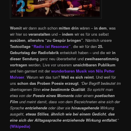
Womit
wir dann auch schon
mitten drin
wären –
in dem
, was
wir hier so
veranstalten
und –
indem
wir es für uns selbst
ausüben
,
allerohrs “zu Gespür bringen”
. Nämlich unsere
Textcollage
“Radio ist Resonanz”
,
die wir für den
25.
Geburtstag der Radiofabrik
entwickelt haben – und die wir
in
dieser Sendung
ganz neu überarbeitet und
zweihasenstimmig
vortragen
werden. Live vor unserem
unsichtbaren Publikum
und fein garniert mit der
wunderbaren Musik von Nils Petter
Molvaer
.
Warum wir das tun?
Weil es sich reimt
. Und weil für
uns
schon das Proben Poesie erzeugt
.
“Der Begriff bedeutet im
übertragenen Sinn
eine bestimmte Qualität
. So spricht man
etwa von der
Poesie eines Moments
oder einem
poetischen
Film
und meint damit, dass von dem Bezeichneten eine sich der
Sprache
entziehende
oder über sie
hinausgehende
Wirkung
ausgeht,
etwas Stilles
,
ähnlich wie bei einem Gedicht
,
das
eine sich der Alltagssprache entziehende Wirkung entfaltet
.”
(Wikipedia)