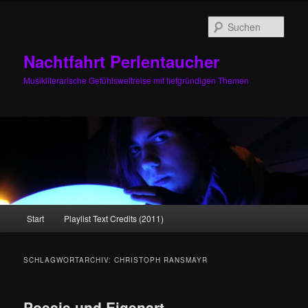
Zum
Zum
primären
sekundären
Such
Inhalt
Inhalt
springen
springen
Nachtfahrt Perlentaucher
Musikliterarische Gefühlsweltreise mit tiefgründigen Themen
Hauptmenü
Start
Playlist Text Credits (2011)
SCHLAGWORTARCHIV:
CHRISTOPH RANSMAYR
Poesie und Eigenart