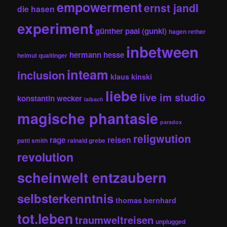
empowerment
ernst jandl
die hasen
experiment
günther paal (gunkl)
hagen rether
inbetween
hermann hesse
helmut qualtinger
inteam
inclusion
klaus kinski
liebe
live im studio
konstantin wecker
laibach
magische phantasie
paradox
religwution
reisen
rage
patti smith
rainald grebe
revolution
scheinwelt entzaubern
selbsterkenntnis
thomas bernhard
tot.leben
traumweltreisen
unplugged