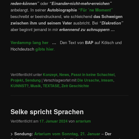
reden-können”
oder
“Einander-nicht-mehr-erreichen”
anbelangt. In seiner
Autobiographie
“Für ’ne Moment”
beschreibt er beeindruckend, wie schleichend
das Schweigen
zwischen ihm und seinem Vater
ausbricht. Bei
“Diskretion”
aber beginnt jemand in mir
erkennend zu schnuppern
…
Verdammp lang her
…
Den Text von
BAP
auf Kölsch und
Hochdeutsch
gibts hier
.
Veröffentlicht unter
Konzept
,
News
,
Passt in keine Schachtel
,
Projekt
,
Sendung
|
Verschlagwortet mit
Die Ursache
,
inteam
,
KUNNST?
,
Musik
,
TEXTASE
,
Zeit Geschichte
Selke spricht Sprachen
Veröffentlicht am
17. Januar 2024
von
artarium
> Sendung:
Artarium vom Sonntag, 21. Januar
–
Der