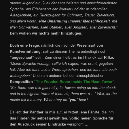
meiner Jugend ein Quell der sensibelsten und einsichtsreichsten
Sprache, ein Erlebensort der Wunder und der wundervollen
Alltäglichkeit, ein Rückzugsort für Schmerz, Trauer, Zuversicht,
und allem voran:
eine Umarmung unserer Menschlichkeit
, mit
allen Schwächen, allen Stärken, allen Ängsten, aller Zuversicht.”
Dem wollen wir nichts mehr hinzufügen
.
Doch eine Frage
, nämlich die nach der
Wesensart von
Kunstvermittlung
, soll zu diesem Thema unbedingt noch
“angeschaut”
sein. Zum einen heißt es im Hinblick auf
Rilke:
“Meine Sprache versagt, sollte ich sagen, was er mir gegeben
hat. Aber ich kann seine Worte sprechen, und ich kann sie euch
weitergeben.”
Und zum anderen bei der atmosphärischen
Komposition
“The Wooden Room Inside The Neon Tower”:
“So, there was this giant city, its towers rising up into the clouds,
and in the highest tower of them all, there was a …” Well, let the
music tell the story. What story do
*you*
hear?
Da lebt
der Panther in mir
auf, er wittert
jene Fährte
, die ihm
das Finden
der
selbst gewählten
,
völlig neuen Sprache für
den Ausdruck seiner Eindrücke
verspricht …