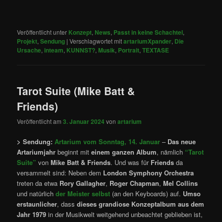
Veröffentlicht unter
Konzept
,
News
,
Passt in keine Schachtel
,
Projekt
,
Sendung
|
Verschlagwortet mit
artariumXpander
,
Die
Ursache
,
inteam
,
KUNNST?
,
Musik
,
Portrait
,
TEXTASE
Tarot Suite (Mike Batt &
Friends)
Veröffentlicht am
3. Januar 2024
von
artarium
> Sendung:
Artarium vom Sonntag, 14. Januar
–
Das neue
Artariumjahr
beginnt mit
einem ganzen Album
, nämlich
“Tarot
Suite”
von
Mike Batt & Friends
. Und was für
Friends
da
versammelt sind: Neben dem
London Symphony Orchestra
treten da etwa
Rory Gallagher
,
Roger Chapman
,
Mel Collins
und natürlich
der Meister selbst
(an den Keyboards) auf.
Umso
erstaunlicher
, dass
dieses grandiose Konzeptalbum
aus dem
Jahr 1979
in der Musikwelt weitgehend unbeachtet geblieben ist,