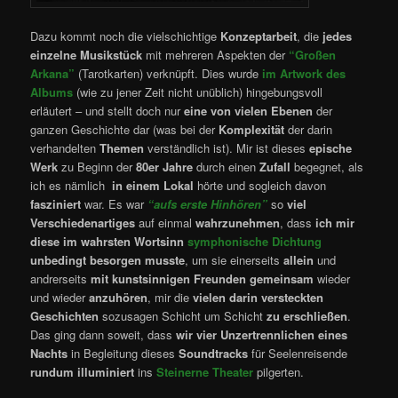
Dazu kommt noch die vielschichtige
Konzeptarbeit
, die
jedes
einzelne Musikstück
mit mehreren Aspekten der
“Großen
Arkana”
(Tarotkarten) verknüpft. Dies wurde
im Artwork des
Albums
(wie zu jener Zeit nicht unüblich) hingebungsvoll
erläutert – und stellt doch nur
eine von vielen Ebenen
der
ganzen Geschichte dar (was bei der
Komplexität
der darin
verhandelten
Themen
verständlich ist). Mir ist dieses
epische
Werk
zu Beginn der
80er Jahre
durch einen
Zufall
begegnet, als
ich es nämlich
in einem Lokal
hörte und sogleich davon
fasziniert
war. Es war
“aufs erste Hinhören”
so
viel
Verschiedenartiges
auf einmal
wahrzunehmen
, dass
ich mir
diese im wahrsten Wortsinn
symphonische Dichtung
unbedingt besorgen musste
, um sie einerseits
allein
und
andrerseits
mit kunstsinnigen Freunden gemeinsam
wieder
und wieder
anzuhören
, mir die
vielen darin versteckten
Geschichten
sozusagen Schicht um Schicht
zu erschließen
.
Das ging dann soweit, dass
wir
vier Unzertrennlichen eines
Nachts
in Begleitung dieses
Soundtracks
für Seelenreisende
rundum illuminiert
ins
Steinerne Theater
pilgerten.