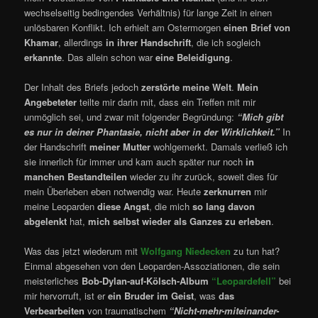
wechselseitig bedingendes Verhältnis) für lange Zeit in einen
unlösbaren Konflikt. Ich erhielt am Ostermorgen
einen Brief von
Khamar
, allerdings
in ihrer Handschrift
, die ich sogleich
erkannte
. Das allein schon war
eine Beleidigung
.
Der Inhalt des Briefs jedoch
zerstörte meine Welt
.
Mein
Angebeteter
teilte mir darin mit, dass ein Treffen mit mir
unmöglich sei, und zwar mit folgender Begründung:
“Mich gibt
es nur in deiner Phantasie, nicht aber in der Wirklichkeit.”
In
der Handschrift
meiner Mutter
wohlgemerkt. Damals verließ ich
sie innerlich für immer und kam auch später nur noch
in
manchen Bestandteilen
wieder zu ihr zurück, soweit dies für
mein Überleben eben notwendig war. Heute
zerknurren
mir
meine Leoparden
diese Angst
, die mich
so lang davon
abgelenkt
hat,
mich selbst wieder als Ganzes zu erleben
.
Was das jetzt wiederum mit
Wolfgang Niedecken
zu tun hat?
Einmal abgesehen von den Leoparden-Assoziationen, die sein
meisterliches
Bob-Dylan-auf-Kölsch-Album
“Leopardefell”
bei
mir hervorruft, ist er
ein Bruder im Geist
, was
das
Verbearbeiten
von traumatischem
“Nicht-mehr-miteinander-