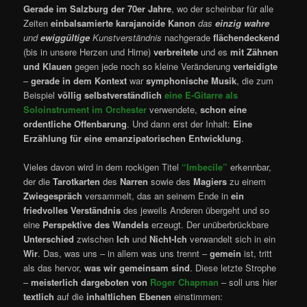
Gerade im Salzburg der 70er Jahre
, wo der scheinbar für alle
Zeiten
einbalsamierte karajanoide Kanon
das
einzig wahre
und
ewiggültige
Kunstverständnis
nachgerade
flächendeckend
(bis in unsere Herzen und Hirne)
verbreitete
und es
mit
Zähnen
und Klauen
gegen jede noch so kleine Veränderung
verteidigte
–
gerade in dem Kontext
war
symphonische Musik
, die zum
Beispiel
völlig selbstverständlich
eine E-Gitarre
als
Soloinstrument im Orchester
verwendete,
schon eine
ordentliche Offenbarung
. Und dann erst der Inhalt:
Eine
Erzählung für eine emanzipatorischen Entwicklung
.
Vieles davon wird in dem rockigen Titel
“Imbecile”
erkennbar,
der die
Tarotkarten
des
Narren
sowie des
Magiers
zu einem
Zwiegespräch
versammelt, das an seinem Ende in
ein
friedvolles Verständnis
des jeweils Anderen übergeht und so
eine
Perspektive des Wandels
erzeugt. Der unüberbrückbare
Unterschied
zwischen
Ich
und
Nicht-Ich
verwandelt sich in ein
Wir
. Das, was uns – in allem was uns trennt –
gemein
ist, tritt
als das hervor,
was wir gemeinsam sind
. Diese letzte Strophe
–
meisterlich dargeboten
von
Roger Chapman
– soll uns hier
textlich
auf die
inhaltlichen Ebenen
einstimmen: