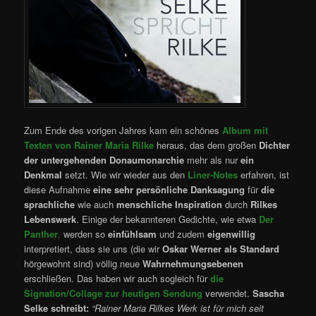
Zum Ende des vorigen Jahres kam ein schönes
Album mit
Texten von Rainer Maria Rilke
heraus, das dem großen
Dichter
der untergehenden Donaumonarchie
mehr als nur
ein
Denkmal
setzt. Wie wir wieder aus den
Liner-Notes
erfahren, ist
diese Aufnahme
eine sehr persönliche Danksagung
für
die
sprachliche
wie auch
menschliche Inspiration
durch
Rilkes
Lebenswerk
. Einige der bekannteren Gedichte, wie etwa
Der
Panther
,
werden so
einfühlsam
und zudem
eigenwillig
interpretiert, dass sie uns (die wir
Oskar Werner als Standard
hörgewohnt sind) völlig neue
Wahrnehmungsebenen
erschließen. Das haben wir auch sogleich für
die
Signation/Collage zur heutigen Sendung
verwendet.
Sascha
Selke schreibt:
“Rainer Maria Rilkes Werk ist für mich seit