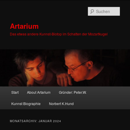
Zum
Zum
primären
sekundären
Such
Inhalt
Inhalt
springen
springen
Artarium
Das etwas andere Kunnst-Biotop im Schatten der Mozartkugel
Hauptmenü
Start
About Artarium
Gründer: Peter.W.
Kunnst Biographie
Norbert K.Hund
MONATSARCHIV:
JANUAR 2024