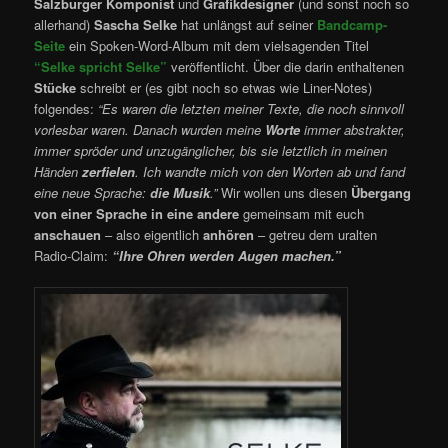
Salzburger Komponist
und
Grafikdesigner
(und sonst noch so
allerhand)
Sascha Selke
hat unlängst auf seiner
Bandcamp-
Seite
ein Spoken-Word-Album mit dem vielsagenden Titel
“Selke spricht Selke”
veröffentlicht. Über die darin enthaltenen
Stücke
schreibt er (es gibt noch so etwas wie Liner-Notes)
folgendes:
“Es waren die letzten meiner Texte, die noch sinnvoll
vorlesbar waren. Danach wurden meine
Worte
immer abstrakter,
immer spröder und unzugänglicher, bis sie letztlich in meinen
Händen
zerfielen
. Ich wandte mich von den Worten ab und fand
eine neue Sprache:
die Musik
.”
Wir wollen uns diesen
Übergang
von einer Sprache in eine andere
gemeinsam mit euch
anschauen
– also eigentlich
anhören
– getreu dem uralten
Radio-Claim:
“Ihre Ohren werden Augen machen.”