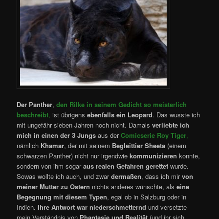
Der Panther
,
den Rilke in seinem Gedicht so meisterlich
beschreibt
,
ist übrigens
ebenfalls ein Leopard
. Das wusste ich
mit ungefähr sieben Jahren noch nicht. Damals
verliebte
ich
mich in einen der 3 Jungs
aus der
Comicserie Roy Tiger
,
nämlich
Khamar
, der mit seinem
Begleittier Sheeta
(einem
schwarzen Panther) nicht nur irgendwie
kommunizieren
konnte,
sondern von ihm sogar
aus realen Gefahren gerettet
wurde.
Sowas wollte ich auch, und zwar
dermaßen
, dass ich mir
von
meiner Mutter zu Ostern
nichts anderes wünschte, als
eine
Begegnung mit diesem Typen
, egal ob in Salzburg oder in
Indien.
Ihre Antwort war niederschmetternd
und versetzte
mein Verständnis von
Phantasie
und Realität
(und ihr sich