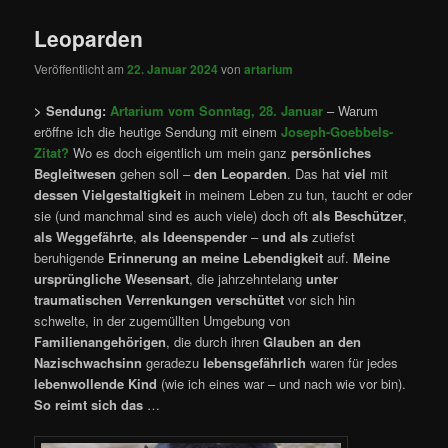
Leoparden
Veröffentlicht am
22. Januar 2024
von
artarium
> Sendung:
Artarium vom Sonntag, 28. Januar
– Warum
eröffne ich die heutige Sendung mit einem
Joseph-Goebbels-
Zitat?
Wo es doch eigentlich um mein ganz
persönliches
Begleitwesen
gehen soll –
den Leoparden
. Das hat
viel
mit
dessen
Vielgestaltigkeit
in meinem Leben zu tun, taucht er oder
sie (und manchmal sind es auch viele) doch oft
als Beschützer
,
als Weggefährte
,
als Ideenspender
–
und als
zutiefst
beruhigende
Erinnerung an meine Lebendigkeit
auf.
Meine
ursprüngliche Wesensart
, die jahrzehntelang
unter
traumatischen Verrenkungen verschüttet
vor sich hin
schwelte, in der zugemüllten Umgebung von
Familienangehörigen
, die durch ihren
Glauben an den
Nazischwachsinn
geradezu
lebensgefährlich
waren für jedes
lebenwollende Kind
(wie ich eines war – und nach wie vor bin).
So reimt sich das
…