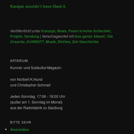
Karajan wouldn’t have liked it.
Veröffentlicht unter
Konzept
,
News
,
Passt in keine Schachtel
,
Projekt
,
Sendung
|
Verschlagwortet mit
Das ganze Album!
,
Die
Ursache
,
KUNNST?
,
Musik
,
ReView
,
Zeit Geschichte
ARTARIUM
Kunnst- und Subkultur-Magazin
von Norbert K.Hund
und Christopher Schmall
Jeden Sonntag, 17:06 - 18:00 Uhr
(außer am 1. Sonntag im Monat)
aus der Radiofabrik zu Salzburg
BITTE SEHR
Anmelden