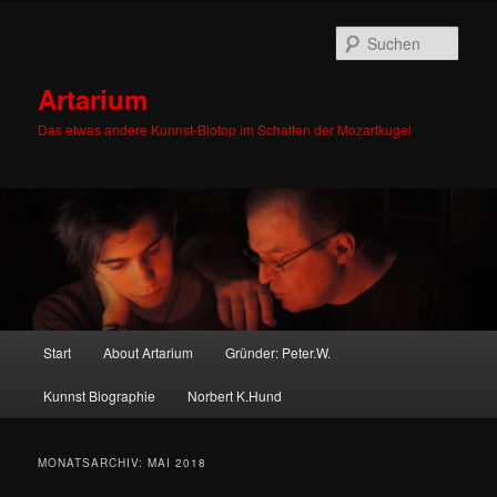
Zum
Zum
primären
sekundären
Such
Inhalt
Inhalt
springen
springen
Artarium
Das etwas andere Kunnst-Biotop im Schatten der Mozartkugel
Hauptmenü
Start
About Artarium
Gründer: Peter.W.
Kunnst Biographie
Norbert K.Hund
MONATSARCHIV:
MAI 2018