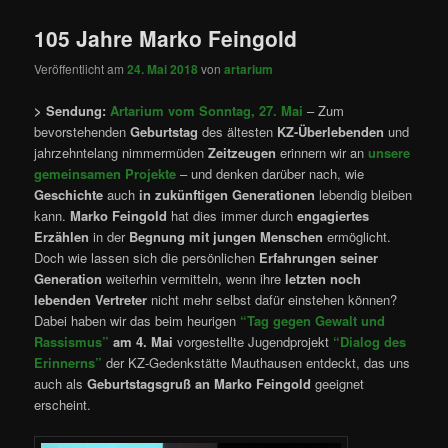
105 Jahre Marko Feingold
Veröffentlicht am
24. Mai 2018
von
artarium
> Sendung:
Artarium vom Sonntag, 27. Mai
– Zum
bevorstehenden
Geburtstag
des ältesten
KZ-Überlebenden
und
jahrzehntelang nimmermüden
Zeitzeugen
erinnern wir an
unsere
gemeinsamen Projekte
– und denken darüber nach, wie
Geschichte
auch
in zukünftigen Generationen
lebendig bleiben
kann.
Marko Feingold
hat dies immer durch
engagiertes
Erzählen
in der
Begnung mit jungen Menschen
ermöglicht.
Doch wie lassen sich die persönlichen
Erfahrungen seiner
Generation
weiterhin vermitteln, wenn ihre
letzten noch
lebenden Vertreter
nicht mehr selbst dafür einstehen können?
Dabei haben wir das beim heurigen
“Tag gegen Gewalt und
Rassismus”
am 4. Mai
vorgestellte Jugendprojekt
“Dialog des
Erinnerns”
der KZ-Gedenkstätte Mauthausen entdeckt, das uns
auch als
Geburtstagsgruß an Marko Feingold
geeignet
erscheint.