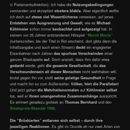
© Parlamentsdirektion). Ich habe die
Nutzungsbedingungen
verstanden und akzeptiert
etcetera blabla
. Aber eigentlich wollte
ich doch auf
etwas viel Wesentlicheres
verweisen, auf jenes
Entstehen von Ausgrenzung und Gewalt
, wie es
Michael
Köhlmeier
schon immer
beobachtet und aufgezeigt
hat: In
seinem vor 35 Jahren entstandenen Hörspiel
“March Movie”
(runterscrollen, bis der Titel in Rot erscheint, dort gibts dann die
Inhaltsangabe und auch einen Stream)
deckt
ein engagierter
Eisenbahner nach Jahren
das spurlose Verschwinden
einer
ganzen Blaskapelle
auf
. Doch anstatt, dass ihm dafür etwa
gedankt
würde, geht
die gesamte Gesellschaft
, die
das
Verschwundensein all dieser Menschen
nicht wahrhaben will,
brutal gegen ihn vor, stellt
seine geistige Gesundheit
in Frage
und macht ihn so zum Außenseiter.
Völker, hört die Parallelen!
Und jetzt gehen
die Mehrheitsnormalen
auf
Köhlmeier selbst
los, weil er
ihnen unangenehme Zusammenhänge
ausspricht.
Es erinnert geradezu grotesk an
Thomas Bernhard
und den
Staatspreis-Skandal 1968
.
Die “Brüskierten” entlarven sich selbst – durch ihre
jeweiligen Reaktionen
. Es gibt im Grunde eh nur zwei Arten von