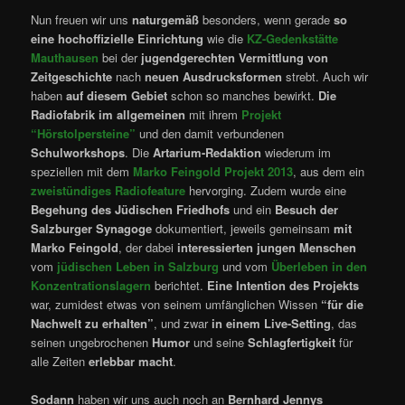
Nun freuen wir uns
naturgemäß
besonders, wenn gerade
so
eine hochoffizielle Einrichtung
wie die
KZ-Gedenkstätte
Mauthausen
bei der
jugendgerechten Vermittlung
von
Zeitgeschichte
nach
neuen Ausdrucksformen
strebt. Auch wir
haben
auf diesem Gebiet
schon so manches bewirkt.
Die
Radiofabrik
im allgemeinen
mit ihrem
Projekt
“Hörstolpersteine”
und den damit verbundenen
Schulworkshops
. Die
Artarium-Redaktion
wiederum im
speziellen mit dem
Marko Feingold Projekt 2013
, aus dem ein
zweistündiges Radiofeature
hervorging. Zudem wurde eine
Begehung des Jüdischen Friedhofs
und ein
Besuch der
Salzburger Synagoge
dokumentiert, jeweils gemeinsam
mit
Marko Feingold
, der dabei
interessierten jungen Menschen
vom
jüdischen Leben in Salzburg
und vom
Überleben in den
Konzentrationslagern
berichtet.
Eine Intention des Projekts
war, zumidest etwas von seinem umfänglichen Wissen
“für die
Nachwelt zu erhalten”
, und zwar
in einem Live-Setting
, das
seinen ungebrochenen
Humor
und seine
Schlagfertigkeit
für
alle Zeiten
erlebbar macht
.
Sodann
haben wir uns auch noch an
Bernhard Jennys