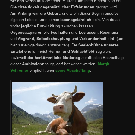
wie
das Verhältnis
zwischen Müttern und ihren Kindern von der
Gleichzeitigkeit gegensätzlicher Erfahrungen
geprägt wird.
Am Anfang war die Geburt
, und allein dieser Beginn unseres
eigenen Lebens kann schon
lebensgefährlich
sein. Von da an
findet
jegliche Entwicklung
zwischen krassen
Gegensatzpaaren
wie
Festhalten
und
Loslassen
,
Resonanz
und
Abgrund
,
Selbstbehauptung
und
Verbundenheit
statt (um
hier nur einige davon anzudeuten). Die
Seelenbühne unseres
Entstehens
ist meist
Heimat und Schlachtfeld
zugleich.
Inwieweit
der herkömmliche Muttertag
zur rituellen Bearbeitung
dieser
Ambivalenz
taugt, darf bezweifelt werden.
Margit
Schreiner
empfiehlt eher
seine Abschaffung
.