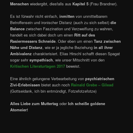
Menschen
wiedergibt, diesfalls aus
Kapitel 5
(Frau Brandner).
Es ist fürwahr nicht einfach,
inmitten
von unmittelbarem
Betroffensein und ironischer Distanz (auch zu sich selbst)
die
Balance
zwischen Faszination und Verzweiflung zu wahren,
handelt es sich dabei doch um einen
Ritt auf des
Rasiermessers Schneide
. Oder eben um einen
Tanz zwischen
Nähe und Distanz
, wie er ja jegliche Beziehung
in all ihrer
Ambivalenz
charakterisiert. Elias Hirschl schafft diesen Spagat
sogar sehr
sympathisch
, wie unser Mitschnitt von den
Kritischen Literaturtagen 2017
beweist.
Eine ähnlich gelungene Verbearbeitung von
psychiatrischen
Zivi-Erlebnissen
bietet auch noch
Rainald Grebe – Gilead
(Gottseidank, ich bin entmündigt, Fotzefotzefotze)
Alles Liebe zum Muttertag
oder
Ich scheiße goldene
Atomeier!