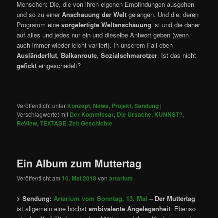
Menschen: Die, die von ihren eigenen Empfindungen ausgehen
und so zu einer
Anschauung der Welt
gelangen. Und die, deren
Programm eine
vorgefertigte Weltanschauung
ist und die daher
auf alles und jedes nur ein und dieselbe Antwort geben (wenn
auch immer wieder leicht variiert). In unserem Fall eben
Ausländerflut
,
Balkanroute
,
Sozialschmarotzer
. Ist das nicht
gefickt
eingeschädelt?
Veröffentlicht unter
Konzept
,
News
,
Projekt
,
Sendung
|
Verschlagwortet mit
Der Kommissar
,
Die Ursache
,
KUNNST?
,
ReView
,
TEXTASE
,
Zeit Geschichte
Ein Album zum Muttertag
Veröffentlicht am
10. Mai 2018
von
artarium
> Sendung:
Artarium vom Sonntag, 13. Mai
–
Der Muttertag
ist allgemein eine höchst
ambivalente Angelegenheit
. Ebenso