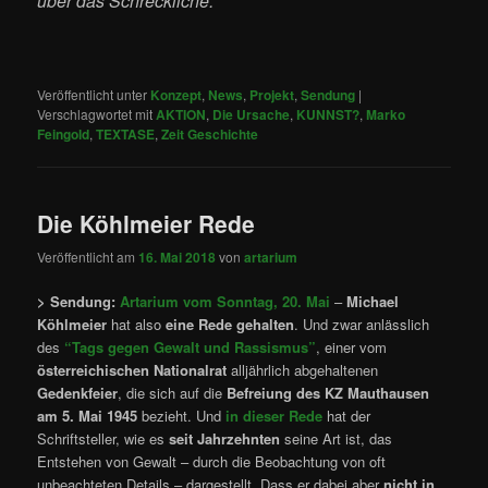
über das Schreckliche.
Veröffentlicht unter
Konzept
,
News
,
Projekt
,
Sendung
|
Verschlagwortet mit
AKTION
,
Die Ursache
,
KUNNST?
,
Marko
Feingold
,
TEXTASE
,
Zeit Geschichte
Die Köhlmeier Rede
Veröffentlicht am
16. Mai 2018
von
artarium
> Sendung:
Artarium vom Sonntag, 20. Mai
–
Michael
Köhlmeier
hat also
eine Rede gehalten
. Und zwar anlässlich
des
“Tags gegen Gewalt und Rassismus”
, einer vom
österreichischen Nationalrat
alljährlich abgehaltenen
Gedenkfeier
, die sich auf die
Befreiung des KZ Mauthausen
am 5. Mai 1945
bezieht. Und
in dieser Rede
hat der
Schriftsteller, wie es
seit Jahrzehnten
seine Art ist, das
Entstehen von Gewalt – durch die Beobachtung von oft
unbeachteten Details – dargestellt. Dass er dabei aber
nicht in