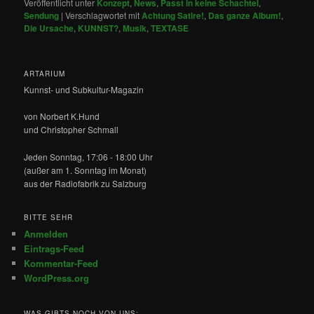
Veröffentlicht unter
Konzept
,
News
,
Passt in keine Schachtel
,
Sendung
|
Verschlagwortet mit
Achtung Satire!
,
Das ganze Album!
,
Die Ursache
,
KUNNST?
,
Musik
,
TEXTASE
ARTARIUM
Kunnst- und Subkultur-Magazin
von Norbert K.Hund
und Christopher Schmall
Jeden Sonntag, 17:06 - 18:00 Uhr
(außer am 1. Sonntag im Monat)
aus der Radiofabrik zu Salzburg
BITTE SEHR
Anmelden
Eintrags-Feed
Kommentar-Feed
WordPress.org
WAS GIBTS NOCH VON UNS: