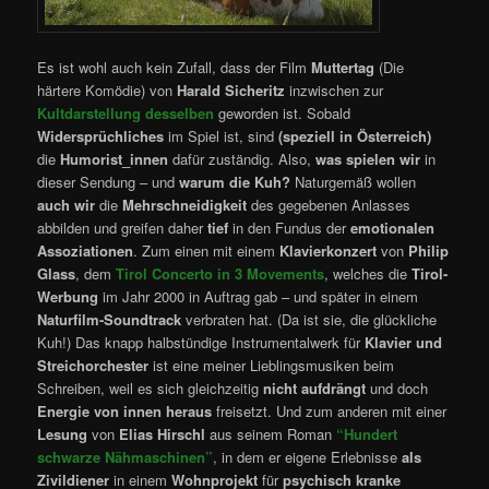
Es ist wohl auch kein Zufall, dass der Film
Muttertag
(Die
härtere Komödie) von
Harald Sicheritz
inzwischen zur
Kultdarstellung
desselben
geworden ist. Sobald
Widersprüchliches
im Spiel ist, sind
(speziell in Österreich)
die
Humorist_innen
dafür zuständig. Also,
was spielen wir
in
dieser Sendung – und
warum die Kuh?
Naturgemäß wollen
auch wir
die
Mehrschneidigkeit
des gegebenen Anlasses
abbilden und greifen daher
tief
in den Fundus der
emotionalen
Assoziationen
. Zum einen mit einem
Klavierkonzert
von
Philip
Glass
, dem
Tirol Concerto in 3 Movements
, welches die
Tirol-
Werbung
im Jahr 2000 in Auftrag gab – und später in einem
Naturfilm-Soundtrack
verbraten hat. (Da ist sie, die glückliche
Kuh!) Das knapp halbstündige Instrumentalwerk für
Klavier und
Streichorchester
ist eine meiner Lieblingsmusiken beim
Schreiben, weil es sich gleichzeitig
nicht aufdrängt
und doch
Energie von innen heraus
freisetzt. Und zum anderen mit einer
Lesung
von
Elias Hirschl
aus seinem Roman
“Hundert
schwarze Nähmaschinen”
, in dem er eigene Erlebnisse
als
Zivildiener
in einem
Wohnprojekt
für
psychisch kranke