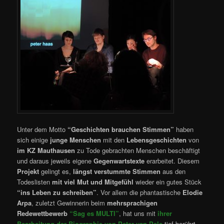
Unter dem Motto
“Geschichten brauchen Stimmen”
haben
sich einige
junge Menschen
mit den
Lebensgeschichten
von
im KZ Mauthausen
zu Tode gebrachten Menschen beschäftigt
und daraus jeweils eigene
Gegenwartstexte
erarbeitet. Diesem
Projekt
gelingt es,
längst verstummte Stimmen
aus den
Todeslisten
mit viel Mut und Mitgefühl
wieder ein gutes Stück
“
ins Leben zu schreiben”
. Vor allem die phantastische
Elodie
Arpa
, zuletzt Gewinnerin beim
mehrsprachigen
Redewettbewerb
“Sag es MULTI”
, hat uns mit
ihrer
Bearbeitung der Biographie von Peter van Pels
tief berührt –