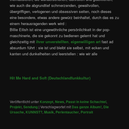
wie auch die abgrundtief schmerzenden, gewaltvollen,
übergriffigen, verlogenen und obsessiven seiten, noch dieses
eine besondere, etwas andere gewürz beinhaltet, durch das es zu
einem herausragenden werk wird :
Billie Eilish ist eine ungewöhnliche persönlichkeit in der pop-
maschinerie, die sie gekonnt zu bedienen gelernt hat und
gleichzeitig mit
ihrer unverstellten
,
eigenwilligen art
fast ad
absurdum führt : sie ist und bleibt sie selbst, mit ecken und
kanten und dunkelheiten und leerstellen : wie wir alle
Hit Me Hard and Soft (Deutschlandfunkkultur)
Veröffentlicht unter
Konzept
,
News
,
Passt in keine Schachtel
,
Projekt
,
Sendung
|
Verschlagwortet mit
Das ganze Album!
,
Die
Ursache
,
KUNNST?
,
Musik
,
Perlentaucher
,
Portrait