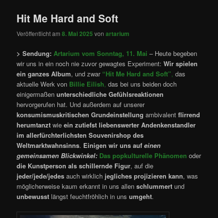
Hit Me Hard and Soft
Veröffentlicht am
8. Mai 2025
von
artarium
> Sendung:
Artarium vom Sonntag, 11. Mai
– Heute begeben
wir uns in ein noch nie zuvor gewagtes Experiment:
Wir spielen
ein ganzes Album
, und zwar
“Hit Me Hard and Soft”
,
das
aktuelle Werk von
Billie Eilish
,
das bei uns beiden doch
einigermaßen
unterschiedliche Gefühlsreaktionen
hervorgerufen hat. Und außerdem auf unserer
konsumismuskritischen Grundeinstellung
ambivalent
flirrend
herumtanzt
wie
ein
zutiefst liebenswerter Andenkenstandler
im allerfürchterlichsten Souvenirshop
des
Weltmarktwahnsinns
.
Einigen wir uns auf
einen
gemeinsamen Blickwinkel:
Das popkulturelle Phänomen
oder
die Kunstperson als schillernde Figur
, auf die
jeder/jede/jedes
auch wirklich
jegliches projizieren kann
, was
möglicherweise kaum erkannt in uns allen
schlummert
und
unbewusst
längst feuchtfröhlich in uns
umgeht
.