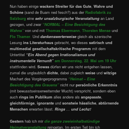
Nun haben einige
wackere Streiter
für das Gute
,
Wahre und
Schöne
(sand de Buam ned fesch?) aus der
Radiofabrik zu
Salzburg
eine
sehr
unsalzburgische Veranstaltung
an Land
gezogen, und zwar
“NORMAL – Eine Besichtigung des
Wahns”
von und mit
Thomas Ebermann
,
Thorsten Mense
und
Flo Thamer
.
Und
dankenswerterweise
gleich als szenische
Lesung
ins Literaturhaus
gebracht, wo dieses
satirisch und
multimedial
gesellschaftskritische
Programm
mit dem
Untertitel
“Ein Abend gegen Irrationalismus und
instrumentelle Vernunft”
am Donnerstag
,
22
.
Mai um 19 Uhr
stattfinden wird.
Sowas
dürfen wir uns nicht entgehen lassen,
zumal die unglaublich
dichte
, dabei zugleich
weise
und
witzige
Machart des Vorgängerprogramms
“Heimat – Eine
Besichtigung des Grauens”
nicht nur
persönliche Erkenntnis
(mit bewusstseinserweiternder Wucht) verspricht, sondern eben
auch
rings im Publikum
alles andere als
angepasste
,
gleichförmige
,
ignorante
und
sonstwie hässliche
,
abtörnende
Menschen
erwarten lässt.
Rings
…
und Lechz!
Gestern
hab ich mir
die ganze zweieinhalbstündige
Heimatveranstaltung
reingetan. Im ersten Teil bin ich