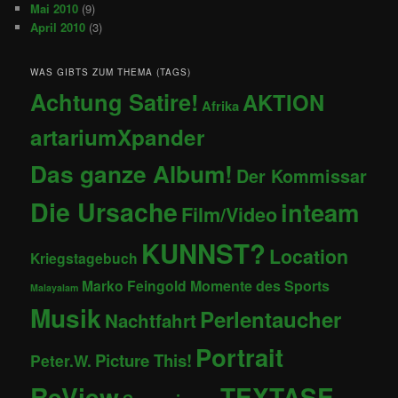
Mai 2010
(9)
April 2010
(3)
WAS GIBTS ZUM THEMA (TAGS)
Achtung Satire!
AKTION
Afrika
artariumXpander
Das ganze Album!
Der Kommissar
Die Ursache
inteam
Film/Video
KUNNST?
Location
Kriegstagebuch
Marko Feingold
Momente des Sports
Malayalam
Musik
Perlentaucher
Nachtfahrt
Portrait
Picture This!
Peter.W.
ReView
TEXTASE