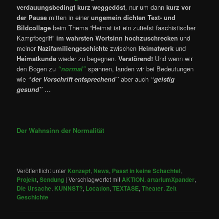
verdauungsbedingt kurz weggedöst
, nur um dann
kurz vor
der Pause
mitten in einer
ungemein dichten Text- und
Bildcollage
beim Thema “Heimat ist ein zutiefst faschistischer
Kampfbegriff”
im wahrsten Wortsinn hochzuschrecken
und
meiner
Nazifamiliengeschichte
zwischen
Heimatwerk
und
Heimatkunde
wieder zu begegnen.
Verstörend!
Und wenn wir
den Bogen zu
“normal”
spannen, landen wir bei Bedeutungen
wie
“der Vorschrift entsprechend”
aber auch
“geistig
gesund”
…
Der Wahnsinn der Normalität
Veröffentlicht unter
Konzept
,
News
,
Passt in keine Schachtel
,
Projekt
,
Sendung
|
Verschlagwortet mit
AKTION
,
artariumXpander
,
Die Ursache
,
KUNNST?
,
Location
,
TEXTASE
,
Theater
,
Zeit
Geschichte