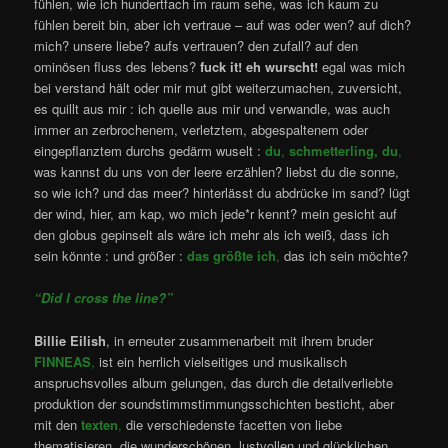
fühlen, wie ich hundertfach im raum sehe, was ich kaum zu
fühlen bereit bin, aber ich vertraue – auf was oder wen? auf dich?
mich? unsere liebe? aufs vertrauen? den zufall? auf den
ominösen fluss des lebens?
fuck it!
eh wurscht!
egal was mich
bei verstand hält oder mir mut gibt weiterzumachen, zuversicht,
es quillt aus mir : ich quelle aus mir und verwandle, was auch
immer an zerbrochenem, verletztem, abgespaltenem oder
eingepflanztem durchs gedärm wuselt :
du
,
schmetterling, du
,
was kannst du uns von der leere erzählen? liebst du die sonne,
so wie ich? und das meer? hinterlässt du abdrücke im sand? lügt
der wind, hier, am kap, wo mich jede*r kennt? mein gesicht auf
den globus gepinselt als wäre ich mehr als ich weiß, dass ich
sein könnte : und größer :
das größte ich
,
das ich sein möchte?
“Did I cross the line?”
Billie Eilish
, in erneuter zusammenarbeit mit ihrem bruder
FINNEAS
,
ist ein herrlich vielseitiges und musikalisch
anspruchsvolles album gelungen, das durch die detailverliebte
produktion der soundstimmstimmungsschichten besticht, aber
mit den
texten
,
die verschiedenste facetten von liebe
thematisieren, die wunderschönen, lustvollen und glücklichen,