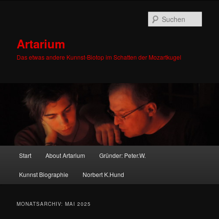
Zum
Zum
primären
sekundären
Such
Inhalt
Inhalt
springen
springen
Artarium
Das etwas andere Kunnst-Biotop im Schatten der Mozartkugel
Hauptmenü
Start
About Artarium
Gründer: Peter.W.
Kunnst Biographie
Norbert K.Hund
MONATSARCHIV:
MAI 2025