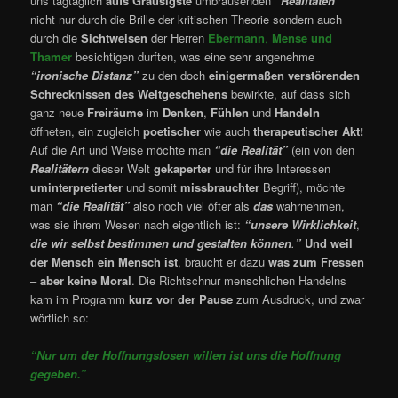
uns tagtäglich
aufs Grausigste
umbrausenden
“Realitäten”
nicht nur durch die Brille der kritischen Theorie sondern auch
durch die
Sichtweisen
der Herren
Ebermann
,
Mense
und
Thamer
besichtigen durften, was eine sehr angenehme
“ironische Distanz”
zu den doch
einigermaßen verstörenden
Schrecknissen
des Weltgeschehens
bewirkte, auf dass sich
ganz neue
Freiräume
im
Denken
,
Fühlen
und
Handeln
öffneten, ein zugleich
poetischer
wie auch
therapeutischer Akt!
Auf die Art und Weise möchte man
“die Realität”
(ein von den
Realitätern
dieser Welt
gekaperter
und für ihre Interessen
uminterpretierter
und somit
missbrauchter
Begriff), möchte
man
“die Realität”
also noch viel öfter als
das
wahrnehmen,
was sie ihrem Wesen nach eigentlich ist:
“unsere Wirklichkeit
,
die wir selbst bestimmen und gestalten können
.
”
Und weil
der Mensch ein Mensch ist
, braucht er dazu
was zum Fressen
–
aber keine Moral
. Die Richtschnur menschlichen Handelns
kam im Programm
kurz vor der Pause
zum Ausdruck, und zwar
wörtlich so:
“Nur um der Hoffnungslosen willen ist uns die Hoffnung
gegeben.”