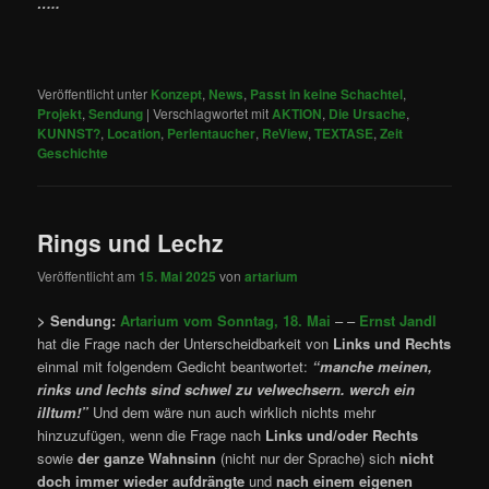
…..
Veröffentlicht unter
Konzept
,
News
,
Passt in keine Schachtel
,
Projekt
,
Sendung
|
Verschlagwortet mit
AKTION
,
Die Ursache
,
KUNNST?
,
Location
,
Perlentaucher
,
ReView
,
TEXTASE
,
Zeit
Geschichte
Rings und Lechz
Veröffentlicht am
15. Mai 2025
von
artarium
> Sendung:
Artarium vom Sonntag, 18. Mai
– –
Ernst Jandl
hat die Frage nach der Unterscheidbarkeit von
Links und Rechts
einmal mit folgendem Gedicht beantwortet:
“manche meinen,
rinks und lechts sind schwel zu velwechsern. werch ein
illtum!”
Und dem wäre nun auch wirklich nichts mehr
hinzuzufügen, wenn die Frage nach
Links und/oder Rechts
sowie
der ganze Wahnsinn
(nicht nur der Sprache) sich
nicht
doch immer wieder aufdrängte
und
nach einem eigenen