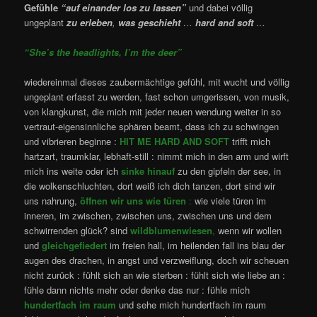
Gefühle
“auf einander los zu lassen”
und dabei völlig
ungeplant
zu erleben
,
was geschieht
…
hard and soft
…
“She’s the headlights, I’m the deer”
wiedereinmal dieses zaubermächtige gefühl, mit wucht und völlig
ungeplant erfasst zu werden, fast schon umgerissen, von musik,
von klangkunst, die mich mit jeder neuen wendung weiter in so
vertraut-eigensinnliche sphären beamt, dass ich zu schwingen
und vibrieren beginne :
HIT ME HARD AND SOFT
trifft mich
hartzart, traumklar, lebhaft-still : nimmt mich in den arm und wirft
mich ins weite oder ich
sinke hinauf
zu den gipfeln der see, in
die wolkenschluchten, dort weiß ich dich tanzen, dort sind wir
uns nahrung,
öffnen wir uns wie türen
:
wie viele türen im
inneren, im zwischen, zwischen uns, zwischen uns und dem
schwirrenden glück? sind
wildblumenwiesen
,
wenn wir wollen
und
gleichgefiedert
im freien hall, im heilenden fall ins blau der
augen des drachen, in angst und verzweiflung, doch wir scheuen
nicht zurück : fühlt sich an wie sterben : fühlt sich wie liebe an :
fühle dann nichts mehr oder denke das nur : fühle mich
hundertfach im raum
und sehe mich hundertfach im raum