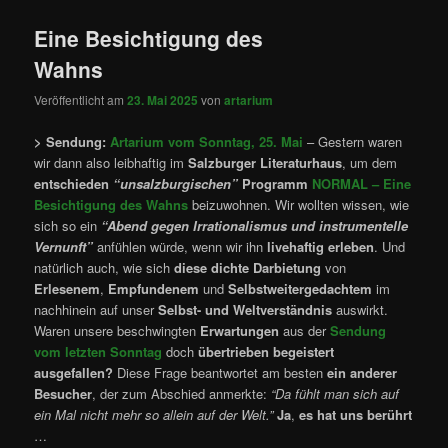
Eine Besichtigung des
Wahns
Veröffentlicht am
23. Mai 2025
von
artarium
> Sendung:
Artarium vom Sonntag, 25. Mai
– Gestern waren
wir dann also leibhaftig im
Salzburger Literaturhaus
, um dem
entschieden
“unsalzburgischen”
Programm
NORMAL – Eine
Besichtigung des Wahns
beizuwohnen. Wir wollten wissen, wie
sich so ein
“Abend gegen Irrationalismus und instrumentelle
Vernunft”
anfühlen würde, wenn wir ihn
livehaftig erleben
. Und
natürlich auch, wie sich
diese dichte Darbietung
von
Erlesenem
,
Empfundenem
und
Selbstweitergedachtem
im
nachhinein auf unser
Selbst- und Weltverständnis
auswirkt.
Waren unsere beschwingten
Erwartungen
aus der
Sendung
vom letzten Sonntag
doch
übertrieben begeistert
ausgefallen?
Diese Frage beantwortet am besten
ein anderer
Besucher
, der zum Abschied anmerkte:
­“Da fühlt man sich auf
ein Mal nicht mehr so allein auf der Welt.”
Ja
,
es hat uns berührt
…