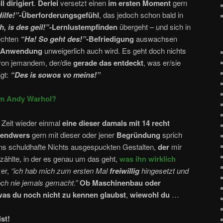
l dirigiert
.
Derlei
versetzt einen
im ersten Moment
gern
Hilfe!”
-Überforderungsgefühl
, das jedoch schon bald in
, is des geil!”
-Lernlustempfinden
übergeht – und sich in
 echten
“Ha! So geht des!”
-Befriedigung
auswachsen
r Anwendung
unweigerlich auch wird. Es geht doch nichts
on jemandem, der/die
gerade das
entdeckt
, was er/sie
gt:
“Des is sowos vo meins!”
em Andy Warhol?
r Zeit wieder einmal
eine dieser damals mit 14 recht
gendwers
gern mit dieser oder jener
Begründung
sprich
ns schuldhafte Nichts ausgespuckten Gestalten,
der
mir
zählte, in der es genau um das geht,
was ihn wirklich
 er,
“ich hab mich zum ersten Mal
freiwillig
hingesetzt und
och nie jemals gemacht.”
Ob Maschinenbau oder
was du noch nicht zu kennen glaubst
,
wiewohl du
…
st!