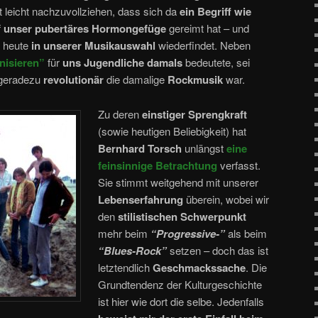
st leicht nachzuvollziehen, dass sich da
ein Begriff wie
f
unser pubertäres Hormongefüge
gereimt hat – und
 heute
in unserer Musikauswahl
wiederfindet. Neben
nisieren”
für
uns Jugendliche damals
bedeutete, sei
 geradezu
revolutionär
die damalige
Rockmusik
war.
Zu deren
einstiger Sprengkraft
(sowie heutigen Beliebigkeit) hat
Bernhard Torsch
unlängst
eine
feinsinnige Betrachtung
verfasst.
Sie stimmt weitgehend mit unserer
Lebenserfahrung
überein, wobei wir
den
stilistischen Schwerpunkt
mehr beim
“Progressive-”
als beim
“Blues-Rock”
setzen – doch das ist
letztendlich
Geschmackssache
. Die
Grundtendenz der Kulturgeschichte
ist hier wie dort die selbe. Jedenfalls