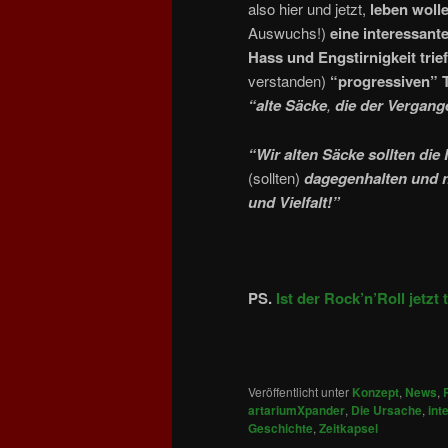
also hier und jetzt,
leben woll
Auswuchs!)
eine interessant
Hass und Engstirnigkeit tr
verstanden)
“progressiven”
“alte Säcke
,
die der Vergang
“Wir alten Säcke sollten die
(sollten)
dagegenhalten und n
und Vielfalt!”
PS.
Ist der Rock’n’Roll jetzt 
Veröffentlicht unter
Konzept
,
News
,
artariumXpander
,
Die Ursache
,
int
Geschichte
,
Zeitkapsel