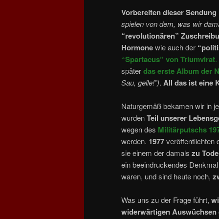
Vorbereiten dieser Sendung
spielen von dem, was wir dam
“revolutionären” Zuschreib
Hormone
wie auch der
“poli
“Spartacus” von Triumvirat
.
später
das erste Album der 
Sau, gelle!”)
.
All das ist ein
Naturgemäß bekamen wir in je
wurden
Teil unserer Lebensg
wegen des
Militärputschs 19
werden.
1977
veröffentlichten 
sie einem der damals
zu Tode
ein beeindruckendes Denkmal
waren, und sind heute noch,
z
Was uns zu der Frage führt,
wi
widerwärtigen Auswüchsen