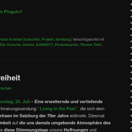
m Pinguin?
Passt in keine Schachtel
,
Projekt
,
Sendung
|
Verschlagwortet mit
Die Ursache
,
inteam
,
KUNNST?
,
Perlentaucher
,
Picture This!
,
eiheit
rtarium
nntag, 20. Juli
–
Eine erweiternde und vertiefende
Erinnerungssendung
“Living in the Past”
,
die sich dem
hsen im Salzburg der 70er Jahre
widmete. Diesmal
mkeit
auf
die uns damals umgebende Atmosphäre
des
ie
diese Stimmungslage
unsere
Hoffnungen
und