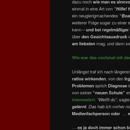
dazu noch
wie man es sinnvol
einmal in eine Art von
“Hilfe! 
ein neugierigmachendes
“Boah
weiterer Folge sogar zu einer
kann –
und bei regelmäßige
über
den Gesichtsausdruck
v
am liebsten
mag, und dann sa
Wie war das nochmal mit d
Unlängst traf ich nach längere
ratlos wirkenden
, von den
Ir
Problemen
sprich
Diagnose
i
von seiner
“neuen Schule”
er
interessiert
.
“Weißt du”,
sagte
gelernt
. Das hab ich vorher n
Medienfachperson oder
…
…
es ja doch immer schon bi