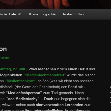
ünder: Peter.W.
Kunnst Biographie
Norbert K.Hund
on
rtarium
nntag, 27. Juli
–
Zwei Menschen
lernen
einen Beruf
und
Möglichkeiten
.
“Medienfachmann/frau”
wurde das bisher
ann
“Medienfachkraft”
heißen (was wir nicht soo poetisch
adiofabrik (der Germ der Gesellschaft) den Beruf mit
-
 wir
“Medienfachperson”
zum Titel gemacht. Nach
wohl
“das Medienfachy”
…
Doch
nun begegnen sich die
n
, wiewohl schon auch
sinnverwandten Lernenden
zum
nd vergleichen ihre unterschiedlichen Ausbildungen: