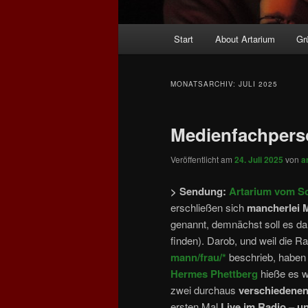
Hauptmenü
Start
About Artarium
Gr
MONATSARCHIV:
JULI 2025
Medienfachpers
Veröffentlicht am
24. Juli 2025
von
a
> Sendung:
Artarium vom So
erschließen sich
mancherlei 
genannt, demnächst soll es d
finden). Darob, und weil die R
mann/frau/*
beschrieb, haben
Hermes Phettberg
hieße es 
zwei durchaus
verschiedene
ersten Mal
Live im Radio – u