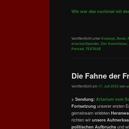
Wie war das nochmal mit de
Veröffentlicht unter
Konzept
,
News
,
artariumXpander
,
Der Kommissar
,
Portrait
,
TEXTASE
Die Fahne der Fr
Veröffentlicht am
17. Juli 2025
von
a
> Sendung:
Artarium vom So
Fortsetzung
unserer ersten 
gemeinsam erlebten
Heranwac
richten wir
unsere Aufmerksa
politischen Aufbruchs
und w