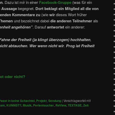
en
. Dazu ist mir in einer
Facebook-Gruppe
(was für ein
e Aussage
begegnet.
Dort beklagt ein Mitglied all die von
iefenden Kommentare zu
(wie
wir
dieses Wort früher
 Themen
und bezeichnet dabei
die anderen Teilnehmer
als
enheit angehören”
. Darauf
antwortet
ein anderer:
 Fahne der Freiheit (ja klingt überzogen) hochhalten
,
icht abtauchen
.
Wer wenn nicht wir
.
Prog ist Freiheit
tot oder nicht?
Passt in keine Schachtel
,
Projekt
,
Sendung
|
Verschlagwortet mit
eam
,
KUNNST?
,
Musik
,
Perlentaucher
,
ReView
,
TEXTASE
,
Zeit