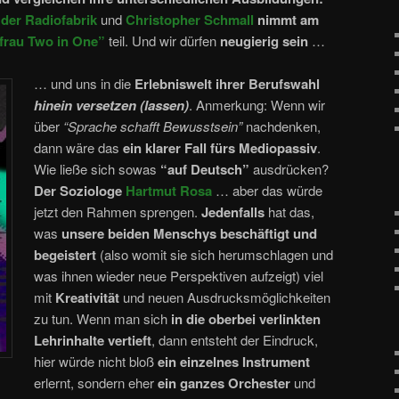
 der Radiofabrik
und
Christopher Schmall
nimmt am
frau Two in One”
teil. Und wir dürfen
neugierig
sein
…
… und uns in die
Erlebniswelt ihrer Berufswahl
hinein versetzen (lassen)
. Anmerkung: Wenn wir
über
“Sprache schafft Bewusstsein”
nachdenken,
dann wäre das
ein klarer Fall fürs Mediopassiv
.
Wie ließe sich sowas
“auf Deutsch”
ausdrücken?
Der Soziologe
Hartmut Rosa
… aber das würde
jetzt den Rahmen sprengen.
Jedenfalls
hat das,
was
unsere beiden Menschys
beschäftigt und
begeistert
(also womit sie sich herumschlagen und
was ihnen wieder neue Perspektiven aufzeigt) viel
mit
Kreativität
und neuen Ausdrucksmöglichkeiten
zu tun. Wenn man sich
in die oberbei verlinkten
Lehrinhalte vertieft
, dann entsteht der Eindruck,
hier würde nicht bloß
ein einzelnes Instrument
erlernt, sondern eher
ein ganzes Orchester
und