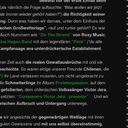
beweist mir der erste Einfall beim
(als nämlich die Frage auftauchte:
“Was wollen wir jetzt
als immer wieder gehört haben?”
)
die Richtigkeit seiner
ung
. Denn was haben wir damals, unter dem Einfluss der
tischen Großwetterlage”
, rauf und runter gehört? Es war
Auch Nummern wie
“Do The Strand”
von Roxy Music
,
Nina Hagen Band
mit dem legendären
“Pank”
(“du alte
e Kampfansage ans unterdrückerische Establishment
.
ner Zeit auch
die realen Gewaltausbrüche
mit und sie
eschichte
. So waren einige unserer Freunde
Chilenen
, die
73
ihr Land verlassen mussten, um nicht umgebracht zu
die
Schmetterlinge
ihr Album
Proletenpassion
,
auf dem
 gefolterten
, dem chilenischen
Volkssänger Victor Jara
,
 setzten:
“Companero Victor Jara : presente”
…
Und wir
wischen Aufbruch und Untergang
unterwegs.
e
wir angesichts der
gegenwärtigen Weltlage
mit ihren
guten Gewissens und
mit uns selbst übereinstimmig
,