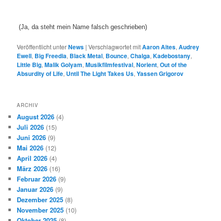
(Ja, da steht mein Name falsch geschrieben)
Veröffentlicht unter
News
|
Verschlagwortet mit
Aaron Aites
,
Audrey
Ewell
,
Big Freedia
,
Black Metal
,
Bounce
,
Chalga
,
Kadebostany
,
Little Big
,
Malik Golyam
,
Musikfilmfestival
,
Norient
,
Out of the
Absurdity of Life
,
Until The Light Takes Us
,
Yassen Grigorov
ARCHIV
August 2026
(4)
Juli 2026
(15)
Juni 2026
(9)
Mai 2026
(12)
April 2026
(4)
März 2026
(16)
Februar 2026
(9)
Januar 2026
(9)
Dezember 2025
(8)
November 2025
(10)
Oktober 2025
(8)