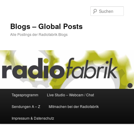
Zum
Zum
primären
sekundären
Such
Inhalt
Inhalt
springen
springen
Blogs – Global Posts
Alle Postings der Radiofabrik Blogs
Hauptmenü
Tagesprogramm
Live Studio – Webcam / Chat
Sendungen A – Z
Mitmachen bei der Radiofabrik
Impressum & Datenschutz