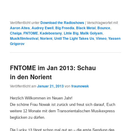
Veröffentlicht unter
Download the Radioshows
|
Verschlagwortet mit
Aaron Aites
,
Audrey Ewell
,
Big Freedia
,
Black Metal
,
Bounce
,
Chalga
,
FNTOME
,
Kadebostany
,
Little Big
,
Malik Golyam
,
Musikfilmfestival
,
Norient
,
Until The Light Takes Us
,
Vimeo
,
Yassen
Grigorov
FNTOME im Jan 2013: Schau
in den Norient
Veröffentlicht am
Januar 21, 2013
von
fraunowak
Herzlich Willkommen im Neuen Jahr!
Die schöne Frau Nowak ist zurück und freut sich darauf, Euch
weitere 12 Monate mit dem Transorientalischen Musikexpress
beglücken zu dürfen.
Die Lucky 13 fängt schon mal gut an – die erste Sendung des