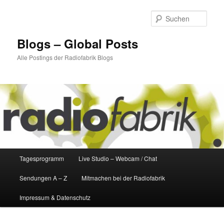
Zum
Zum
primären
sekundären
Such
Inhalt
Inhalt
springen
springen
Blogs – Global Posts
Alle Postings der Radiofabrik Blogs
Hauptmenü
Tagesprogramm
Live Studio – Webcam / Chat
Sendungen A – Z
Mitmachen bei der Radiofabrik
Impressum & Datenschutz