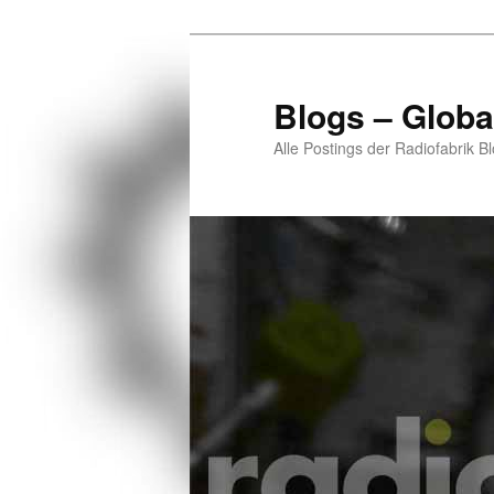
Zum
Zum
primären
sekundären
Inhalt
Inhalt
Blogs – Globa
springen
springen
Alle Postings der Radiofabrik B