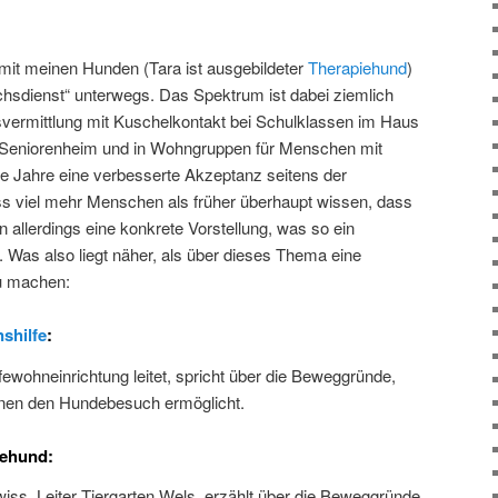
 mit meinen Hunden (Tara ist ausgebildeter
Therapiehund
)
hsdienst“ unterwegs. Das Spektrum ist dabei ziemlich
svermittlung mit Kuschelkontakt bei Schulklassen im Haus
 Seniorenheim und in Wohngruppen für Menschen mit
e Jahre eine verbesserte Akzeptanz seitens der
ass viel mehr Menschen als früher überhaupt wissen, dass
 allerdings eine konkrete Vorstellung, was so ein
 Was also liegt näher, als über dieses Thema eine
u machen:
shilfe
:
fewohneinrichtung leitet, spricht über die Beweggründe,
nen den Hundebesuch ermöglicht.
iehund:
iss. Leiter Tiergarten Wels, erzählt über die Beweggründe,