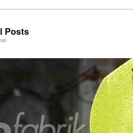
l Posts
logs