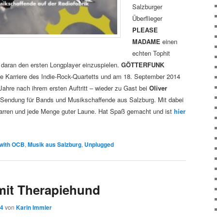
Salzburger
Überflieger
PLEASE
MADAME
einen
echten Tophit
 daran den ersten Longplayer einzuspielen.
GÖTTERFUNK
die Karriere des Indie-Rock-Quartetts und am 18. September 2014
Jahre nach ihrem ersten Auftritt – wieder zu Gast bei
Oliver
r Sendung für Bands und Musikschaffende aus Salzburg. Mit dabei
tarren und jede Menge guter Laune. Hat Spaß gemacht und ist
hier
 with OCB
,
Musik aus Salzburg
,
Unplugged
mit Therapiehund
14
von
Karin Immler