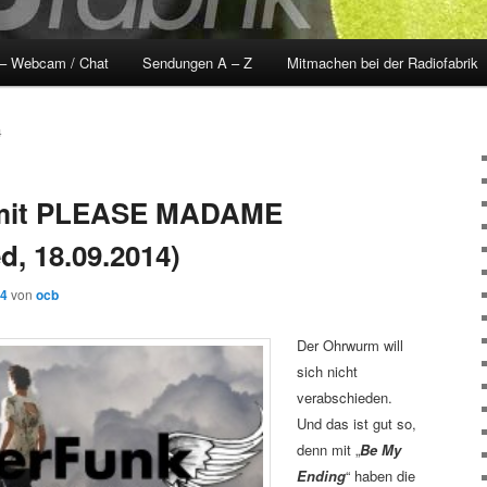
 – Webcam / Chat
Sendungen A – Z
Mitmachen bei der Radiofabrik
4
it PLEASE MADAME
d, 18.09.2014)
14
von
ocb
Der Ohrwurm will
sich nicht
verabschieden.
Und das ist gut so,
denn mit „
Be My
Ending
“ haben die