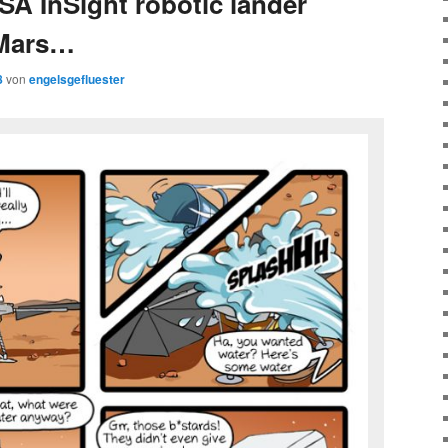
SA InSight robotic lander
 Mars…
8
von
engelsgefluester