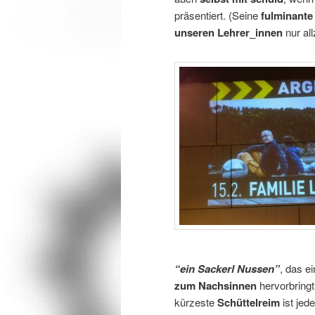
präsentiert. (Seine
fulminante
unseren Lehrer_innen
nur al
“ein Sackerl Nussen”
, das e
zum Nachsinnen
hervorbring
kürzeste
Schüttelreim
ist jed