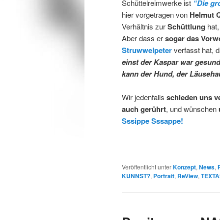
Schüttelreimwerke ist
“Die gr
hier vorgetragen von
Helmut Q
Verhältnis zur
Schüttlung
hat,
Aber dass er
sogar das Vorw
Struwwelpeter
verfasst hat, 
einst der Kaspar war gesund,
kann der Hund, der Läusehau
Wir jedenfalls
schieden uns v
auch gerührt
, und wünschen
Sssippe Sssappe!
Veröffentlicht unter
Konzept
,
News
,
KUNNST?
,
Portrait
,
ReView
,
TEXTA