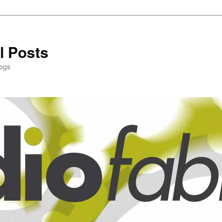
l Posts
logs