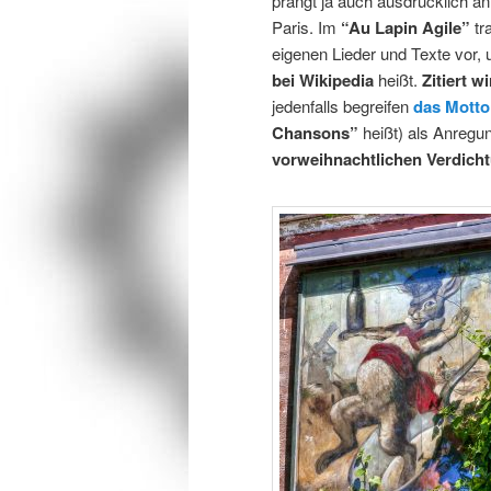
prangt ja auch ausdrücklich 
Paris. Im
“Au Lapin Agile”
tr
eigenen Lieder und Texte vor,
bei Wikipedia
heißt.
Zitiert w
jedenfalls begreifen
das Motto
Chansons”
heißt) als Anregu
vorweihnachtlichen Verdich