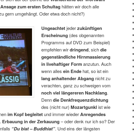
 Ansage zum ersten Schultag
hätten wir doch alle
lzu gern umgehängt. Oder etwa doch nicht?)
Ungeachtet
jeder
zukünftigen
Erscheinung
(des obgenannten
Programms auf DVD zum Beispiel)
empfehlen wir
dringend
, sich
die
gegenständliche Hirnmassierung
in livehaftiger Form
anzutun. Auch
wenn alles
ein Ende
hat, so ist ein
lang anhaltender Abgang
nicht zu
verachten, ganz zu schweigen vom
noch viel längereren Nachklang
.
Denn
die Denkfrequenzdichtung
des (nicht nur)
Mozartgunkl
ist wie
inen
im Kopf begleitet
und immer wieder
Anregendes
t.
Erbauung in der Zerkauung
– oder denk nur ich so? Der
enfalls
“Du bist – Buddhist”
. Und eins der längsten