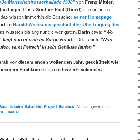
oße Menschenfresserballade 1938”
von
Franz Mittler
,
ualtinger
. Dass
Günther Paal (Gunkl)
ein spezielles
 das wissen immerhin die Besucher
seiner Homepage
.
ort
zu
Harald Weinkums geschüttelter Übertragung des
das wussten bislang nur die wenigsten.
Darin
etwa:
“Wo
 liegt nun er sich im Sarge wund.”
Oder auch:
“Nun
fen, samt Peitsch’ in sein Gehäuse laufen.”
erab
von diesem
enden wollenden Jahr
,
geschüttelt
wie
unserem Publikum
darob
ein herzerfrischendes
Passt in keine Schachtel
,
Projekt
,
Sendung
|
Verschlagwortet mit
SE
,
theater