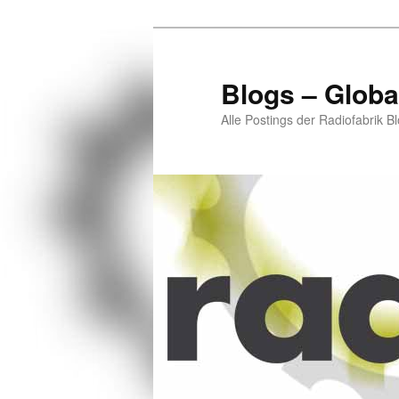
Zum
Zum
primären
sekundären
Inhalt
Inhalt
Blogs – Globa
springen
springen
Alle Postings der Radiofabrik B