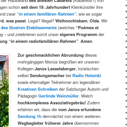
an der Hauswand
des ältesten Cabarets
(Kabaretts?) von
agen schon
seit dem 19. Jahrhundert
Kleinkünstler ihre
 und zwar
“in einem familiären Rahmen”
, wie es sogar
ird
,
was passt
. Legal? Illegal?
Weihnochtsbam
,
Oida
. Wir
 des illustren Etablissements
(welches
“Poémes et
ng – und zelebrieren somit unser
eigenes Programm
der
tung
“in einem radiofamiliären Rahmen”
.
Amen
.
Zur geschmacklichen Abrundung
dieses
mehrgängigen Menüs begrüßen wir unseren
Kollegen
Janos Lasselsberger
, inzwischen
selbst
Sendungsmacher
bei
Radio Helsinki
sowie ehemaliger Teilnehmer am legendären
Kreativen Schreiben
der Salzburger Autorin und
Pädagogin
Gerlinde Weinmüller
. Welch
hochkomplexes Assoziativgebräu!
Zudem
erfahren wir, dass die
vom Janos erfundene
Sendung 1h
demnächst von einem weiteren
Wegbegleiter früherer Jahre
übernommen