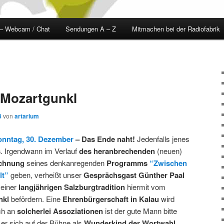
 – Webcam / Chat
Sendungen A – Z
Mitmachen bei der Radiofabrik
 Mozartgunkl
8
von
artarium
onntag, 30. Dezember
– Das Ende naht!
Jedenfalls jenes
s
. Irgendwann im Verlauf
des heranbrechenden
(neuen)
ichnung
seines denkanregenden
Programms
“Zwischen
lt”
geben, verheißt unser
Gesprächsgast
Günther Paal
seiner
langjährigen Salzburgtradition
hiermit vom
nkl
befördern. Eine
Ehrenbürgerschaft in Kalau
wird
ch an
solcherlei Assoziationen
ist der gute Mann bitte
 er sich auf der Bühne als
Wunderkind der Wortwahl