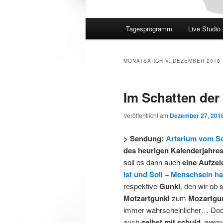
Hauptmenü
Tagesprogramm
Live Studio
MONATSARCHIV:
DEZEMBER 2018
Im Schatten der
Veröffentlicht am
Dezember 27, 201
> Sendung:
Artarium vom S
des heurigen Kalenderjahre
soll es dann auch
eine Aufze
Ist und Soll – Menschsein ha
respektive
Gunkl
, den wir ob 
Motzartgunkl
zum
Mozartgu
immer wahrscheinlicher… Do
auch
selbst mit schuld
, wenn