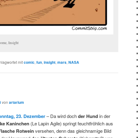
ome, Insight
hlagwortet mit
comic
,
fun
,
insight
,
mars
,
NASA
8
von
artarium
onntag, 23. Dezember
– Da wird doch
der Hund
in der
inke Kaninchen
(Le Lapin Agile) springt feuchtfröhlich aus
Flasche Rotwein
versehen, denn das gleichnamige Bild