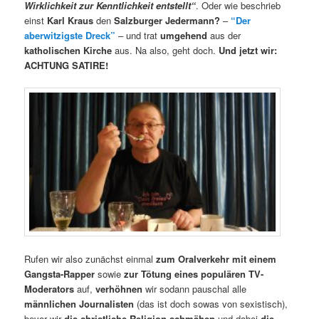
Wirklichkeit zur Kenntlichkeit entstellt“
. Oder wie beschrieb
einst
Karl Kraus
den
Salzburger Jedermann?
–
“Der
aberwitzigste Dreck”
– und trat
umgehend
aus der
katholischen Kirche
aus. Na also, geht doch.
Und jetzt wir:
ACHTUNG SATIRE!
Rufen wir also zunächst einmal
zum Oralverkehr mit einem
Gangsta-Rapper
sowie
zur Tötung eines populären TV-
Moderators
auf,
verhöhnen
wir sodann pauschal alle
männlichen
Journalisten
(das ist doch sowas von sexistisch),
bevor wir
die christliche Religion schmähen
und dabei
die