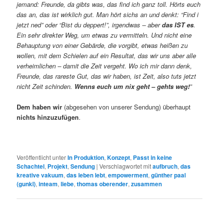
jemand: Freunde, da gibts was, das find ich ganz toll. Hörts euch
das an, das ist wirklich gut. Man hört sichs an und denkt: “Find i
jetzt ned” oder “Bist du deppert!”, irgendwas – aber
das IST es
.
Ein sehr direkter Weg, um etwas zu vermitteln. Und nicht eine
Behauptung von einer Gebärde, die vorgibt, etwas heißen zu
wollen, mit dem Schielen auf ein Resultat, das wir uns aber alle
verheimlichen – damit die Zeit vergeht. Wo ich mir dann denk,
Freunde, das rareste Gut, das wir haben, ist Zeit, also tuts jetzt
nicht Zeit schinden.
Wenns euch um nix geht – gehts weg!
”
Dem haben wir
(abgesehen von unserer Sendung) überhaupt
nichts hinzuzufügen
.
Veröffentlicht unter
In Produktion
,
Konzept
,
Passt in keine
Schachtel
,
Projekt
,
Sendung
|
Verschlagwortet mit
aufbruch
,
das
kreative vakuum
,
das leben lebt
,
empowerment
,
günther paal
(gunkl)
,
inteam
,
liebe
,
thomas oberender
,
zusammen