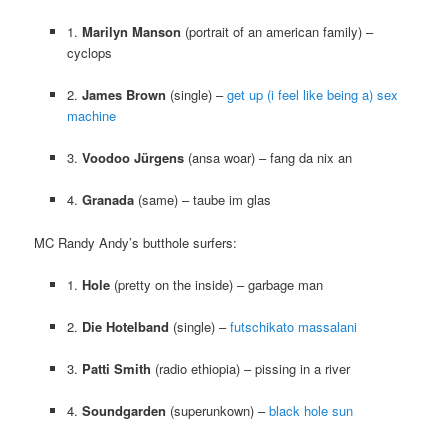
1.
Marilyn Manson
(portrait of an american family) –
cyclops
2.
James Brown
(single) –
get up (i feel like being a) sex
machine
3.
Voodoo Jürgens
(ansa woar) – fang da nix an
4.
Granada
(same) – taube im glas
MC Randy Andy’s butthole surfers:
1.
Hole
(pretty on the inside) – garbage man
2.
Die Hotelband
(single) –
futschikato massalani
3.
Patti Smith
(radio ethiopia) – pissing in a river
4.
Soundgarden
(superunkown) –
black hole sun