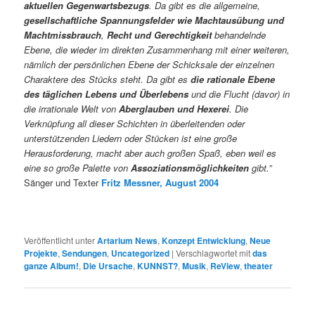
aktuellen Gegenwartsbezugs
. Da gibt es die allgemeine,
gesellschaftliche Spannungsfelder wie Machtausübung und
Machtmissbrauch
,
Recht und Gerechtigkeit
behandelnde
Ebene, die wieder im direkten Zusammenhang mit einer weiteren,
nämlich der persönlichen Ebene der Schicksale der einzelnen
Charaktere des Stücks steht. Da gibt es
die rationale Ebene
des täglichen Lebens und Überlebens
und die Flucht (davor) in
die irrationale Welt von
Aberglauben und Hexerei
. Die
Verknüpfung all dieser Schichten in überleitenden oder
unterstützenden Liedern oder Stücken ist eine große
Herausforderung, macht aber auch großen Spaß, eben weil es
eine so große Palette von
Assoziationsmöglichkeiten
gibt.”
Sänger und Texter
Fritz Messner, August 2004
Veröffentlicht unter
Artarium News
,
Konzept Entwicklung
,
Neue
Projekte
,
Sendungen
,
Uncategorized
|
Verschlagwortet mit
das
ganze Album!
,
Die Ursache
,
KUNNST?
,
Musik
,
ReView
,
theater