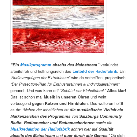
“Ein
Musikprogramm
abseits des Mainstream”
verkündet
arbeitsfroh und hoffnungsreich das
Leitbild der Radiofabrik
. Ein
“Audiovergnügen der Extraklasse”
wird da verheißen, prophetisch
“Der Protection-Plan für EnthusiastInnen & IndividualistInnen”
genannt. Und was kann er?
“Schützt vor Einheitsbrei.”
Alles klar!
Das ist schon mal
Musik in unseren Ohren
und wirkt
vorbeugend
gegen Kotzen und Hirnbluten
. Des weiteren heißt
es da:
“Neben der inhaltlichen ist
die musikalische Vielfalt ein
Markenzeichen des Programms
von
Salzburgs Community
Radio
.
Radiomacher und Radiomacherinnen
sowie die
Musikredaktion der Radiofabrik
achten hier auf
Qualität
abseits des Mainstream
und
quer durch alle Genres
.”
Ob sich