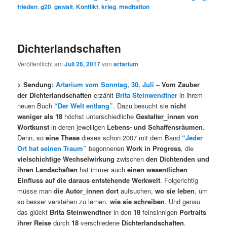
frieden
,
g20
,
gewalt
,
Konflikt
,
krieg
,
meditation
Dichterlandschaften
Veröffentlicht am
Juli 26, 2017
von
artarium
> Sendung:
Artarium vom Sonntag, 30. Juli
–
Vom Zauber
der Dichterlandschaften
erzählt
Brita Steinwendtner
in ihrem
neuen Buch
“Der Welt entlang”
. Dazu besucht sie
nicht
weniger als 18
höchst unterschiedliche
Gestalter_innen von
Wortkunst
in deren jeweiligen
Lebens- und Schaffensräumen
.
Denn, so
eine These
dieses schon 2007 mit dem Band
“Jeder
Ort hat seinen Traum”
begonnenen
Work in Progress
, die
vielschichtige Wechselwirkung
zwischen
den Dichtenden und
ihren Landschaften
hat immer auch
einen wesentlichen
Einfluss auf die daraus entstehende Werkwelt
. Folgerichtig
müsse man
die Autor_innen dort
aufsuchen,
wo sie leben
, um
so besser verstehen zu lernen,
wie sie schreiben
. Und genau
das glückt
Brita Steinwendtner
in den
18
feinsinnigen
Portraits
ihrer Reise
durch
18
verschiedene
Dichterlandschaften
.