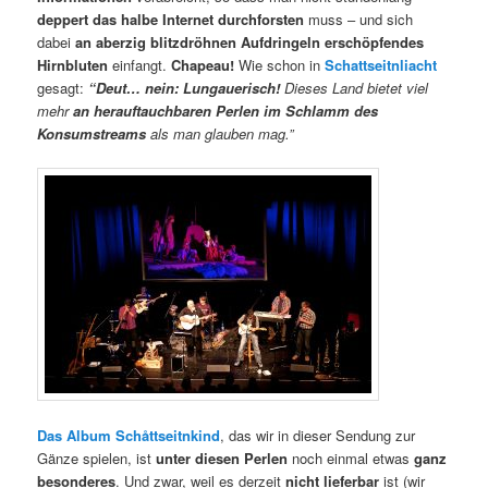
deppert das halbe Internet durchforsten
muss – und sich
dabei
an
aberzig blitzdröhnen Aufdringeln erschöpfendes
Hirnbluten
einfangt.
Chapeau!
Wie schon in
Schattseitnliacht
gesagt:
“Deut… nein: Lungauerisch!
Dieses Land bietet viel
mehr
an herauftauchbaren Perlen im Schlamm des
Konsumstreams
als man glauben mag.”
Das Album Schåttseitnkind
, das wir in dieser Sendung zur
Gänze spielen, ist
unter diesen Perlen
noch einmal etwas
ganz
besonderes
. Und zwar, weil es derzeit
nicht lieferbar
ist (wir