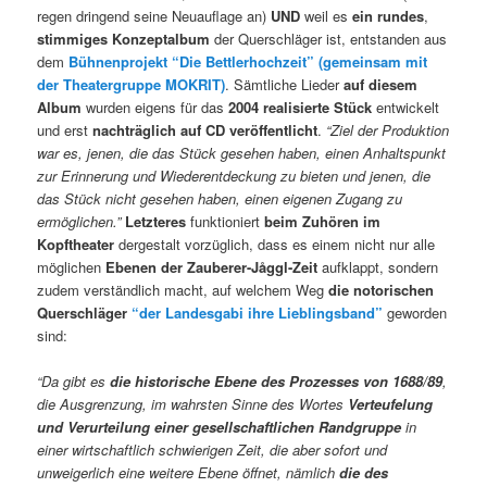
regen dringend seine Neuauflage an)
UND
weil es
ein rundes
,
stimmiges
Konzeptalbum
der Querschläger ist, entstanden aus
dem
Bühnenprojekt “Die Bettlerhochzeit” (gemeinsam mit
der Theatergruppe MOKRIT)
. Sämtliche Lieder
auf diesem
Album
wurden eigens für das
2004 realisierte Stück
entwickelt
und erst
nachträglich auf CD veröffentlicht
.
“Ziel der Produktion
war es, jenen, die das Stück gesehen haben, einen Anhaltspunkt
zur Erinnerung und Wiederentdeckung zu bieten und jenen, die
das Stück nicht gesehen haben, einen eigenen Zugang zu
ermöglichen.”
Letzteres
funktioniert
beim Zuhören im
Kopftheater
dergestalt vorzüglich, dass es einem nicht nur alle
möglichen
Ebenen der Zauberer-Jåggl-Zeit
aufklappt, sondern
zudem verständlich macht, auf welchem Weg
die notorischen
Querschläger
“der Landesgabi ihre Lieblingsband”
geworden
sind:
“Da gibt es
die historische Ebene des Prozesses von 1688/89
,
die Ausgrenzung, im wahrsten Sinne des Wortes
Verteufelung
und Verurteilung einer gesellschaftlichen Randgruppe
in
einer wirtschaftlich schwierigen Zeit, die aber sofort und
unweigerlich eine weitere Ebene öffnet, nämlich
die des