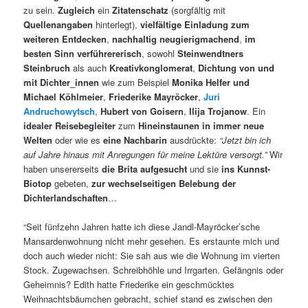
zu sein.
Zugleich
ein
Zitatenschatz
(sorgfältig mit
Quellenangaben
hinterlegt),
vielfältige Einladung zum
weiteren Entdecken
,
nachhaltig neugierigmachend
,
im
besten Sinn verführererisch
, sowohl
Steinwendtners
Steinbruch
als auch
Kreativkonglomerat
,
Dichtung von und
mit Dichter_innen
wie zum Beispiel
Monika Helfer und
Michael Köhlmeier
,
Friederike Mayröcker
,
Juri
Andruchowytsch
,
Hubert von Goisern
,
Ilija Trojanow
. Ein
idealer Reisebegleiter
zum
Hineinstaunen in immer neue
Welten
oder wie es
eine Nachbarin
ausdrückte:
“Jetzt bin ich
auf Jahre hinaus mit Anregungen für meine Lektüre versorgt.”
Wir
haben unsererseits
die Brita aufgesucht
und sie
ins Kunnst-
Biotop
gebeten,
zur wechselseitigen Belebung der
Dichterlandschaften
…
“Seit fünfzehn Jahren hatte ich diese Jandl-Mayröcker’sche
Mansardenwohnung nicht mehr gesehen. Es erstaunte mich und
doch auch wieder nicht: Sie sah aus wie die Wohnung im vierten
Stock. Zugewachsen. Schreibhöhle und Irrgarten. Gefängnis oder
Geheimnis? Edith hatte Friederike ein geschmücktes
Weihnachtsbäumchen gebracht, schief stand es zwischen den