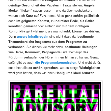
geistige Gesundheit des Papstes
in Frage stellen,
Angela
Merkel “ficken”
sagen lassen – und darüber nachdenken,
warum sich
Kurz auf Furz
reimt. Alles
ganz schön gefährlich
–
doch
im geigneten Kontext
, in
indirekter Rede
,
als Satire
kenntlich gemacht
oder einfach nur
mit dem richtigen
Konjunktiv
geht viel mehr, als man
glaubt
,
können zu dürfen
.
Denn
unsere Inhaltsregeln
sind nicht dazu da,
bestimmte
Themenbereiche insgesamt aus dem Programm zu
verbannen
. Sie dienen vielmehr dazu,
bestimmte Haltungen
wie Hetze
,
Kommerz
,
Propaganda
und überhaupt
das
Fürdummverkaufen der Hörer_innen
hintan zu halten. Genau
dafür gibt es auch
die Programmkommission
. Und nicht dafür,
dass hier alle
so schön sprechen
, wie es einige
Wichtigkeiten
wohl gern hätten, dass wir ihnen
Honig ums Maul brunzen
.