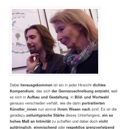
Dabei
herausgekommen
ist ein in jeder Hinsicht
dichtes
Kompendium
, das sich
der Genrezuschreibung
entzieht
, weil
es sich in
Aufbau und Gestaltung
, in
Bild- und
Wortwahl
genauso verschieden verhält, wie die darin
portraitierten
Künstler_innen
nun einmal
ihrem Wesen nach
sind. Es ist die
geradezu
zeituntypische Stärke
dieses Unterfangens,
ein so
hohes Maß an Intimität
zu schaffen und dabei doch
nicht
aufdringlich
,
einmischend
oder
respektlos grenzverletzend