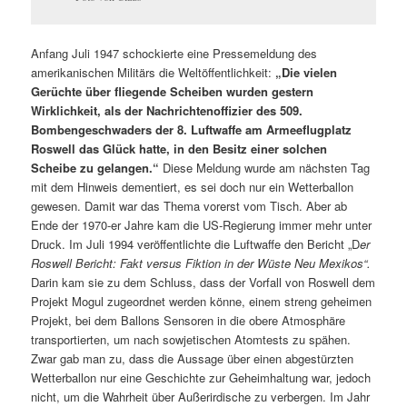
Anfang Juli 1947 schockierte eine Pressemeldung des
amerikanischen Militärs die Weltöffentlichkeit:
„Die vielen
Gerüchte über fliegende Scheiben wurden gestern
Wirklichkeit, als der Nachrichtenoffizier des 509.
Bombengeschwaders der 8. Luftwaffe am Armeeflugplatz
Roswell das Glück hatte, in den Besitz einer solchen
Scheibe zu gelangen.“
Diese Meldung wurde am nächsten Tag
mit dem Hinweis dementiert, es sei doch nur ein Wetterballon
gewesen. Damit war das Thema vorerst vom Tisch. Aber ab
Ende der 1970-er Jahre kam die US-Regierung immer mehr unter
Druck. Im Juli 1994 veröffentlichte die Luftwaffe den Bericht „D
er
Roswell Bericht:
Fakt versus Fiktion in der Wüste Neu Mexikos“.
Darin kam sie zu dem Schluss, dass der Vorfall von Roswell dem
Projekt Mogul zugeordnet werden könne, einem streng geheimen
Projekt, bei dem Ballons Sensoren in die obere Atmosphäre
transportierten, um nach sowjetischen Atomtests zu spähen.
Zwar gab man zu, dass die Aussage über einen abgestürzten
Wetterballon nur eine Geschichte zur Geheimhaltung war, jedoch
nicht, um die Wahrheit über Außerirdische zu verbergen. Im Jahr