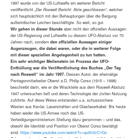
1997 wurde von der US-Luftwaffe ein weiterer Bericht
veröffentlicht
„Der Roswell Bericht: Akte geschlossen“
, welcher
sich hauptsächlich mit den Behauptungen über die Bergung
außerirdischer Leichen beschäftigte. So weit, so gut.
Wir gehen in dieser Stunde
aber nicht den offiziellen Aussagen
der US-Regierung und Luftwaffe zu diesem UFO-Absturz vor 70
Jahren nach, sondern
den offiziellen Aussagen einiger
Augenzeugen, die dabei waren, oder die in weiterer Folge
mit dieser speziellen Angelegenheit zu tun hatten.
Ein sehr wichtiger Meilenstein im Prozess der UFO-
Enthüllung war die Veröffentlichung des Buches „Der Tag
nach Roswell“ im Jahr 1997.
Dessen Autor, der ehemalige
Pentagonmitarbeiter Oberst a.D. Philip Corso (1915 – 1998)
beschreibt darin, wie er die Wrackteile aus dem Roswell-Absturz
1947 untersuchen ließ und deren Technologie der zivilen Nutzung
zuführte. Auf diese Weise entstanden u.a. schusssichere
Westen aus Kevlar, Laserstrahlen und Glasfaserkabel. Bis heute
haben weder die US-Armee noch das US-
Verteidigungsministerium Stellung dazu genommen – und das,
obwohl die Identität und Position von Oberst Corso bestätigt
sind.
https://www.youtube.com/watch?v=qu0InfzC1Gc