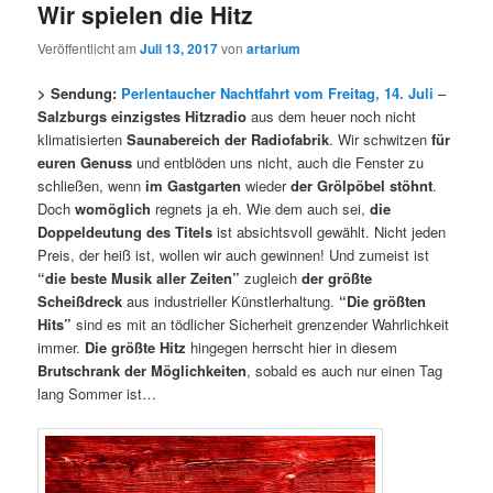
Wir spielen die Hitz
Veröffentlicht am
Juli 13, 2017
von
artarium
> Sendung:
Perlentaucher Nachtfahrt vom Freitag, 14. Juli
–
Salzburgs einzigstes Hitzradio
aus dem heuer noch nicht
klimatisierten
Saunabereich der Radiofabrik
. Wir schwitzen
für
euren Genuss
und entblöden uns nicht, auch die Fenster zu
schließen, wenn
im Gastgarten
wieder
der Grölpöbel stöhnt
.
Doch
womöglich
regnets ja eh. Wie dem auch sei,
die
Doppeldeutung des Titels
ist absichtsvoll gewählt. Nicht jeden
Preis, der heiß ist, wollen wir auch gewinnen! Und zumeist ist
“die beste Musik aller Zeiten”
zugleich
der größte
Scheißdreck
aus industrieller Künstlerhaltung.
“Die größten
Hits”
sind es mit an tödlicher Sicherheit grenzender Wahrlichkeit
immer.
Die größte Hitz
hingegen herrscht hier in diesem
Brutschrank der Möglichkeiten
, sobald es auch nur einen Tag
lang Sommer ist…