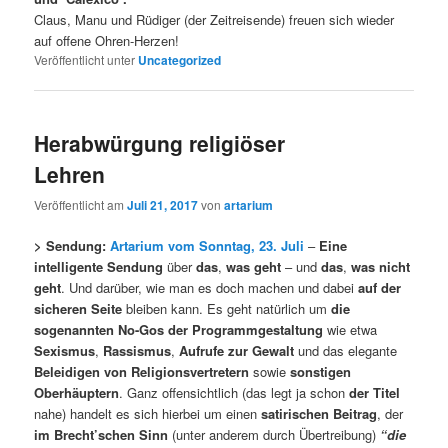
Claus, Manu und Rüdiger (der Zeitreisende) freuen sich wieder
auf offene Ohren-Herzen!
Veröffentlicht unter
Uncategorized
Herabwürgung religiöser
Lehren
Veröffentlicht am
Juli 21, 2017
von
artarium
> Sendung:
Artarium vom Sonntag, 23. Juli
–
Eine
intelligente Sendung
über
das
,
was geht
– und
das
,
was nicht
geht
. Und darüber, wie man es doch machen und dabei
auf der
sicheren Seite
bleiben kann. Es geht natürlich um
die
sogenannten No-Gos
der Programmgestaltung
wie etwa
Sexismus
,
Rassismus
,
Aufrufe zur Gewalt
und das elegante
Beleidigen von Religionsvertretern
sowie
sonstigen
Oberhäuptern
. Ganz offensichtlich (das legt ja schon
der Titel
nahe) handelt es sich hierbei um einen
satirischen Beitrag
, der
im Brecht’schen Sinn
(unter anderem durch Übertreibung)
“die