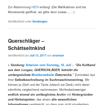
Zur Abstimmung
HIER
entlang! (Die Wahlkabinen sind bis
Monatsende geöffnet, wo gibts denn sowas…….)
Veröffentlicht unter
Sendungen
Querschläger –
Schåttseitnkind
Veröffentlicht am
Juli 13, 2017
von
artarium
> Sendung:
Artarium vom Sonntag, 16. Juli
–
“
Die Kultband
aus dem Lungau, QUERSCHLÄGER, betreibt die
umfangreichste
Musikerwebsite
Österreichs.”
Zumindest laut
ihrer
Selbstbeschreibung im Suchmaschineneintrag
. Wir
können ja (Gott und der Tante Jolesch sei Dank) nicht deren
sämtliche vergleichend nachmessen. Nichtsdestoweniger
endlich einmal ein umfängliches Archiv
mit
Hintergründen
und Hörbeispielen
, das einem
alle wesentlichen
Informationen
verabreicht, so dass man nicht stundenlang