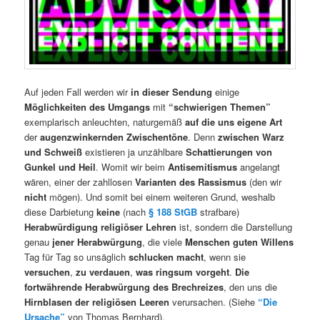
Auf jeden Fall werden wir
in dieser Sendung
einige
Möglichkeiten des Umgangs
mit
“schwierigen Themen”
exemplarisch anleuchten, naturgemäß
auf die uns eigene Art
der
augenzwinkernden Zwischentöne
. Denn
zwischen Warz
und Schweiß
existieren ja unzählbare
Schattierungen von
Gunkel und Heil
. Womit wir beim
Antisemitismus
angelangt
wären, einer der zahllosen
Varianten des Rassismus
(den wir
nicht
mögen). Und somit bei einem weiteren Grund, weshalb
diese Darbietung
keine
(nach
§ 188 StGB
strafbare)
Herabwürdigung religiöser Lehren
ist, sondern die Darstellung
genau
jener
Herabwürgung
, die viele
Menschen guten Willens
Tag für Tag so unsäglich
schlucken macht
, wenn sie
versuchen
,
zu verdauen
,
was ringsum vorgeht
.
Die
fortwährende Herabwürgung des Brechreizes
, den uns die
Hirnblasen der religiösen Leeren
verursachen. (Siehe
“Die
Ursache”
von Thomas Bernhard).