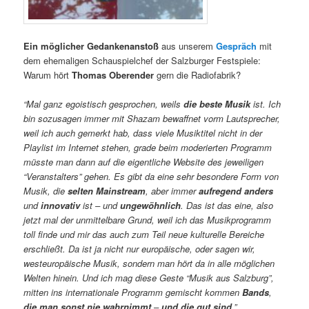
Ein möglicher Gedankenanstoß
aus unserem
Gespräch
mit
dem ehemaligen Schauspielchef der Salzburger Festspiele:
Warum hört
Thomas Oberender
gern die Radiofabrik?
“Mal ganz egoistisch gesprochen, weils
die beste Musik
ist. Ich
bin sozusagen immer mit Shazam bewaffnet vorm Lautsprecher,
weil ich auch gemerkt hab, dass viele Musiktitel nicht in der
Playlist im Internet stehen, grade beim moderierten Programm
müsste man dann auf die eigentliche Website des jeweiligen
“Veranstalters” gehen. Es gibt da eine sehr besondere Form von
Musik, die
selten Mainstream
, aber immer
aufregend anders
und
innovativ
ist – und
ungewöhnlich
. Das ist das eine, also
jetzt mal der unmittelbare Grund, weil ich das Musikprogramm
toll finde und mir das auch zum Teil neue kulturelle Bereiche
erschließt. Da ist ja nicht nur europäische, oder sagen wir,
westeuropäische Musik, sondern man hört da in alle möglichen
Welten hinein. Und ich mag diese Geste “Musik aus Salzburg”,
mitten ins internationale Programm gemischt kommen
Bands
,
die man sonst nie wahrnimmt
–
und die gut sind
.”