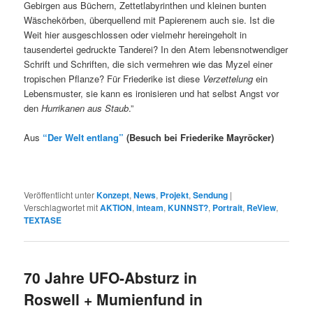
Gebirgen aus Büchern, Zettetlabyrinthen und kleinen bunten
Wäschekörben, überquellend mit Papierenem auch sie. Ist die
Weit hier ausgeschlossen oder vielmehr hereingeholt in
tausendertei gedruckte Tanderei? In den Atem lebensnotwendiger
Schrift und Schriften, die sich vermehren wie das Myzel einer
tropischen Pflanze? Für Friederike ist diese
Verzettelung
ein
Lebensmuster, sie kann es ironisieren und hat selbst Angst vor
den
Hurrikanen aus
Staub
.”
Aus
“
Der Welt entlang”
(Besuch bei Friederike Mayröcker)
Veröffentlicht unter
Konzept
,
News
,
Projekt
,
Sendung
|
Verschlagwortet mit
AKTION
,
inteam
,
KUNNST?
,
Portrait
,
ReView
,
TEXTASE
70 Jahre UFO-Absturz in
Roswell + Mumienfund in