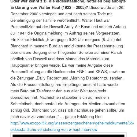
Oder wer kennt z.B. die eidesstaatliche, notariell beglaubigte
Erklärung von Walter Haut (1922 – 2005)?
Diese wurde am 26.
Dezember 2002 versiegelt und erst nach seinem Tode mit
Genehmigung der Familie veröffentlicht. Walter Haut war
Presseoffizier auf der Roswell Army Air Base und schrieb Anfang
Juli 1947 die Originalmeldung im Auftrag seines Vorgesetzten.
Ein kleiner Einblick „Etwa gegen 9:30 Uhr morgens (8. Juli) rief
Blanchard in meinem Büro an und diktierte die Pressemitteilung
über unsere Bergung einer Fliegenden Scheibe auf einer Ranch
nördlich von Roswell und dass Marcel das Material zum
Hauptquartier bringen würde. Es war meine Aufgabe diese
Pressemitteilung an die Radiosender FGFL und KSWS, sowie an
die Zeitungen „Daily Record“ und „Morning Dispatch“ zu senden.
Als die Pressemitteilung ihre Empfänger erreicht hatte wurde
mein Büro mit Telefonanrufen aus aller Welt regelrecht
überschwemmt. Nachrichten stapelten sich auf meinem
Schreibtisch, doch anstatt die Anfragen der Medien abzuarbeiten
schlug Col. Blanchard vor, dass ich nachhause gehen sollte, um
mich davor zu verstecken.“ … ganze Erklärung hier:
http://www.exopolitik.org/wissen/zeitgeschehen/geheimdokumente/55-
eidesstattliche-versicherung-von-w-haut-interview