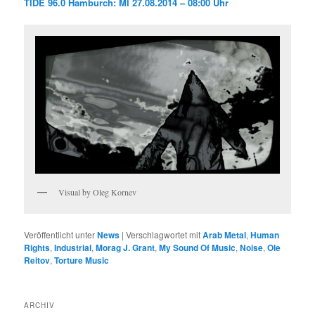
TIDE 96.0 Hamburch: MI 27.08.2014 – 08:00 Uhr
Visual by Oleg Kornev
Veröffentlicht unter
News
|
Verschlagwortet mit
Arab Metal
,
Human
Rights
,
Industrial
,
Morag J. Grant
,
My Sound Of Music
,
Noise
,
Ole
Reitov
,
Torture Music
ARCHIV