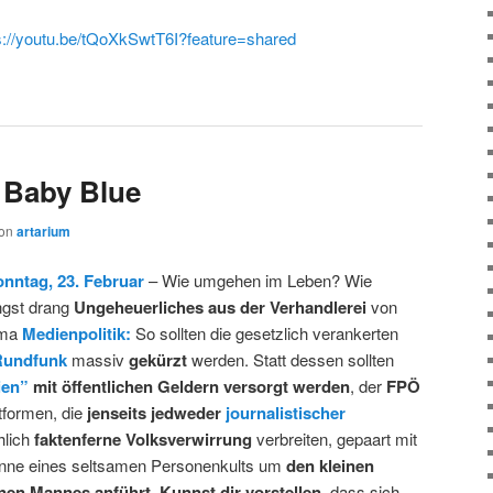
s://youtu.be/tQoXkSwtT6I?feature=shared
, Baby Blue
on
artarium
nntag, 23. Februar
– Wie umgehen im Leben? Wie
ngst drang
Ungeheuerliches aus der Verhandlerei
von
ema
Medienpolitik:
So sollten die gesetzlich verankerten
Rundfunk
massiv
gekürzt
werden. Statt dessen sollten
ien”
mit öffentlichen Geldern versorgt werden
, der
FPÖ
tformen, die
jenseits jedweder
journalistischer
hlich
faktenferne Volksverwirrung
verbreiten, gepaart mit
nne eines seltsamen Personenkults um
den kleinen
einen Mannes anführt
.
Kunnst dir vorstellen
, dass sich