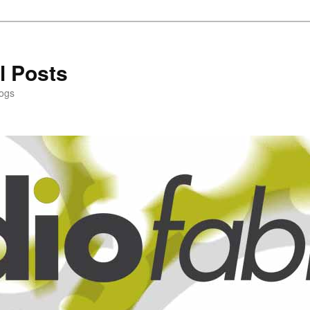
l Posts
logs