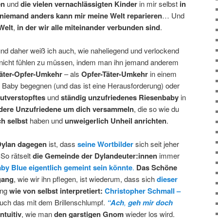
en
und
die vielen vernachlässigten Kinder
in mir selbst
in
niemand anders kann mir meine Welt reparieren
… Und
Welt
,
in der wir alle miteinander verbunden sind
.
nd daher weiß ich auch, wie naheliegend und verlockend
nicht fühlen zu müssen, indem man ihn jemand anderem
äter-Opfer-Umkehr
– als
Opfer-Täter-Umkehr
in einem
ls Baby begegnen (und das ist eine Herausforderung) oder
utverstopftes
und
ständig unzufriedenes Riesenbaby
in
dere Unzufriedene um dich versammeln
, die so wie du
h selbst
haben und
unweigerlich Unheil anrichten
.
Dylan dagegen
ist, dass
seine Wortbilder
sich seit jeher
So rätselt
die Gemeinde der Dylandeuter:innen
immer
by Blue eigentlich gemeint sein könnte
.
Das Schöne
gang
, wie wir ihn pflegen, ist wiederum, dass sich
dieser
ung
wie von selbst interpretiert:
Christopher Schmall –
uch das mit dem Brillenschlumpf.
“Ach
,
geh mir doch
intuitiv
, wie man
den garstigen Gnom
wieder los wird.