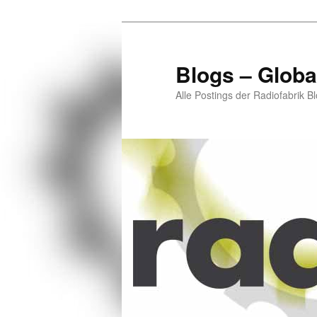
Zum
Zum
primären
sekundären
Inhalt
Inhalt
Blogs – Globa
springen
springen
Alle Postings der Radiofabrik B