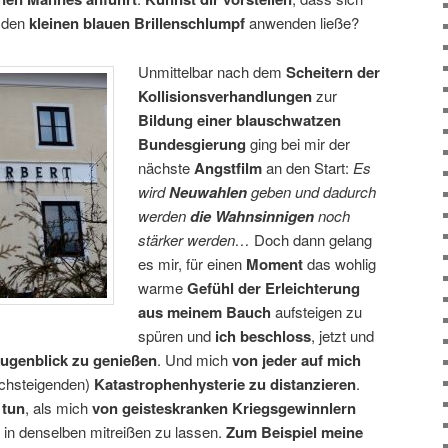
 den
kleinen blauen Brillenschlumpf
anwenden ließe?
Unmittelbar nach dem
Scheitern der
Kollisionsverhandlungen
zur
Bildung einer blauschwatzen
Bundesgierung
ging bei mir der
nächste
Angstfilm
an den Start:
Es
wird
Neuwahlen
geben und dadurch
werden
die Wahnsinnigen
noch
stärker werden…
Doch dann gelang
es mir, für einen
Moment
das wohlig
warme
Gefühl der Erleichterung
aus meinem Bauch
aufsteigen zu
spüren und
ich beschloss
, jetzt und
ugenblick zu genießen
. Und mich
von jeder auf mich
ochsteigenden)
Katastrophenhysterie zu distanzieren
.
 tun
, als mich
von geisteskranken Kriegsgewinnlern
in denselben mitreißen zu lassen.
Zum Beispiel meine