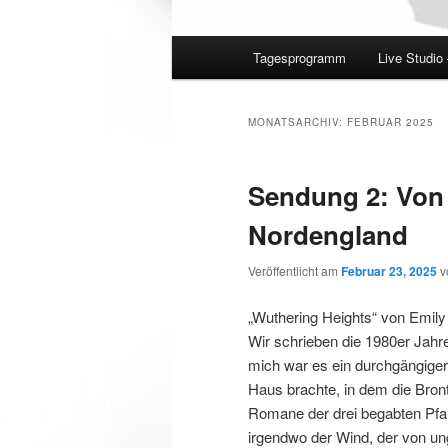
Hauptmenü
Tagesprogramm
Live Studio
MONATSARCHIV:
FEBRUAR 2025
Sendung 2: Von 
Nordengland
Veröffentlicht am
Februar 23, 2025
v
„Wuthering Heights“ von Emily 
Wir schrieben die 1980er Jahr
mich war es ein durchgängige
Haus brachte, in dem die Bron
Romane der drei begabten Pfar
irgendwo der Wind, der von un