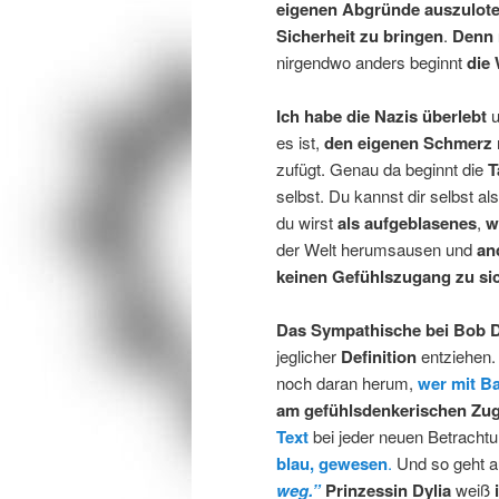
eigenen Abgründe auszulot
Sicherheit zu bringen
.
Denn 
nirgendwo anders beginnt
die 
Ich habe die Nazis überlebt
u
es ist,
den eigenen Schmerz
zufügt. Genau da beginnt die
T
selbst. Du kannst dir selbst a
du wirst
als aufgeblasenes
,
w
der Welt herumsausen und
an
keinen Gefühlszugang zu sic
Das Sympathische bei Bob 
jeglicher
Definition
entziehen. 
noch daran herum,
wer mit Ba
am gefühlsdenkerischen Zu
Text
bei jeder neuen Betracht
blau, gewesen
.
Und so geht a
weg.”
Prinzessin Dylia
weiß