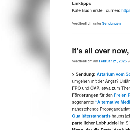
Linktipps
Kate Bush erste Tournee:
http
Veröffentlicht unter
Sendungen
It’s all over now
Veröffentlicht am
Februar 21, 2025
v
> Sendung:
Artarium vom So
umgehen mit der Angst? Unlä
FPÖ
und
ÖVP
, etwa zum Th
Förderungen
für den
Freien 
sogenannte
“Alternative Med
nahestehende Propagandaplat
Qualitätsstandards
hauptsäc
parteilicher Lobhudelei
im Si
Mann
,
der die Partei des kl