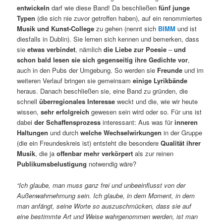
entwickeln
darf wie diese Band! Da beschließen
fünf junge
Typen
(die sich nie zuvor getroffen haben), auf ein renommiertes
Musik und Kunst-College
zu gehen (nennt sich
BIMM
und ist
diesfalls in Dublin). Sie lernen sich kennen und bemerken, dass
sie
etwas verbindet
, nämlich
die Liebe zur Poesie
–
und
schon bald
lesen sie sich gegenseitig ihre Gedichte vor
,
auch in den Pubs der Umgebung. So werden sie
Freunde
und im
weiteren Verlauf bringen sie gemeinsam
einige Lyrikbände
heraus. Danach beschließen sie, eine Band zu gründen, die
schnell
überregionales Interesse
weckt und die, wie wir heute
wissen,
sehr erfolgreich
gewesen sein wird oder so. Für uns ist
dabei
der Schaffensprozess
interessant: Aus was für
inneren
Haltungen
und durch
welche Wechselwirkungen
in der Gruppe
(die ein Freundeskreis ist) entsteht die besondere
Qualität ihrer
Musik
, die ja
offenbar mehr
verkörpert
als zur reinen
Publikumsbelustigung
notwendig wäre?
“Ich glaube, man muss ganz frei und unbeeinflusst von der
Außenwahrnehmung sein. Ich glaube, in dem Moment, in dem
man anfängt, seine Worte so auszuschmücken, dass sie auf
eine bestimmte Art und Weise wahrgenommen werden, ist man