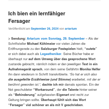
Ich bien ein lernfähiger
Fersager
Veröffentlicht am
September 26, 2024
von
artarium
> Sendung:
Artarium vom Sonntag, 29. September
– Als der
Schriftsteller
Michael Köhlmeier
vor vielen Jahren die
Eröffnungsrede zu den
Salzburger Festspielen
hielt,
“outete”
er sich dabei auch als
Legastheniker
.
Seine Bücher habe er
überhaupt nur
auf dem Umweg über das gesprochene Wort
zustande gebracht, nämlich indem er den jeweiligen
Text in ein
Aufnahmegerät
sprach
, von dem seine Gefährtin
Monika Helfer
ihn dann wiederum in Schrift transkribierte.
“So hat er sich also
die ausgefeilte Erzählweise (und Stimme)
erarbeitet, mit der er
berühmt geworden ist.”
,
dachte ich mir
damals spontan. Ein der
Not geschuldeter
“Workaround”
, der
die Talente
hinter seiner
als
“Behinderung”
aufgefassten
Eigenart
erst recht zur
Geltung bringen sollte.
Überhaupt fühlt sich das Wort
“Fersager” viel schöner an als mit V geschrieben
.