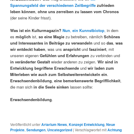
Spannungsfeld der verschiedenen Zeitbegriffe
zufrieden
leben können
,
ohne uns zerreiben zu lassen
vom Chronos
(der seine Kinder frisst).
Was ist ein Kulturmagazin?
Nun
,
ein Kunnstbiotop
,
in dem
es
möglich
ist,
so eine
Magie
zu betreiben, nämlich
Schönes
und Interessantes in Beiträge zu verwandeln
und so
das
,
was
wir entdeckt haben
, was uns
anspricht
und
fasziniert
, mit
unseren eigenen
Gefühlen und Erfahrungen
zu verbinden und
in veränderter Gestalt
wieder anderen zu zeigen.
Wir sind in
Entwicklung begriffene Erwachsende
und
wir laden zum
Miterleben wie auch zum Selbstweiterentwickeln ein
.
Erwachsendenbildung
,
eine bemerkenswerte Begrifflichkeit
,
die man sich
in die Seele sinken
lassen sollte:
Erwachsendenbildung
.
Veröffentlicht unter
Artarium News
,
Konzept Entwicklung
,
Neue
Projekte
,
Sendungen
,
Uncategorized
|
Verschlagwortet mit
Achtung