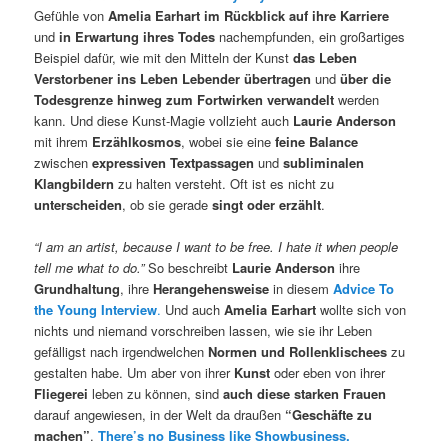
Gefühle von
Amelia Earhart im Rückblick auf ihre Karriere
und
in Erwartung ihres Todes
nachempfunden, ein großartiges
Beispiel dafür, wie mit den Mitteln der Kunst
das Leben
Verstorbener ins Leben Lebender übertragen
und
über die
Todesgrenze hinweg zum Fortwirken verwandelt
werden
kann. Und diese Kunst-Magie vollzieht auch
Laurie Anderson
mit ihrem
Erzählkosmos
, wobei sie eine
feine Balance
zwischen
expressiven Textpassagen
und
subliminalen
Klangbildern
zu halten versteht. Oft ist es nicht zu
unterscheiden
, ob sie gerade
singt oder erzählt
.
“I am an artist, because I want to be free. I hate it when people
tell me what to do.”
So beschreibt
Laurie Anderson
ihre
Grundhaltung
, ihre
Herangehensweise
in diesem
Advice To
the Young Interview
.
Und auch
Amelia Earhart
wollte sich von
nichts und niemand vorschreiben lassen, wie sie ihr Leben
gefälligst nach irgendwelchen
Normen
und Rollenklischees
zu
gestalten habe. Um aber von ihrer
Kunst
oder eben von ihrer
Fliegerei
leben zu können, sind
auch diese starken Frauen
darauf angewiesen, in der Welt da draußen
“Geschäfte zu
machen”
.
There’s no Business like Showbusiness.