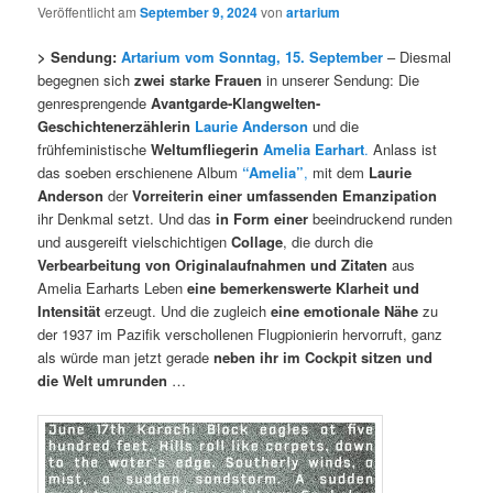
Veröffentlicht am
September 9, 2024
von
artarium
> Sendung:
Artarium vom Sonntag, 15. September
– Diesmal
begegnen sich
zwei starke Frauen
in unserer Sendung: Die
genresprengende
Avantgarde-Klangwelten-
Geschichtenerzählerin
Laurie Anderson
und die
frühfeministische
Weltumfliegerin
Amelia Earhart
.
Anlass ist
das soeben erschienene Album
“Amelia”
,
mit dem
Laurie
Anderson
der
Vorreiterin einer umfassenden Emanzipation
ihr Denkmal setzt. Und das
in Form einer
beeindruckend runden
und ausgereift vielschichtigen
Collage
, die durch die
Verbearbeitung von Originalaufnahmen und Zitaten
aus
Amelia Earharts Leben
eine bemerkenswerte Klarheit und
Intensität
erzeugt. Und die zugleich
eine emotionale Nähe
zu
der 1937 im Pazifik verschollenen Flugpionierin hervorruft, ganz
als würde man jetzt gerade
neben ihr im Cockpit sitzen und
die Welt umrunden
…