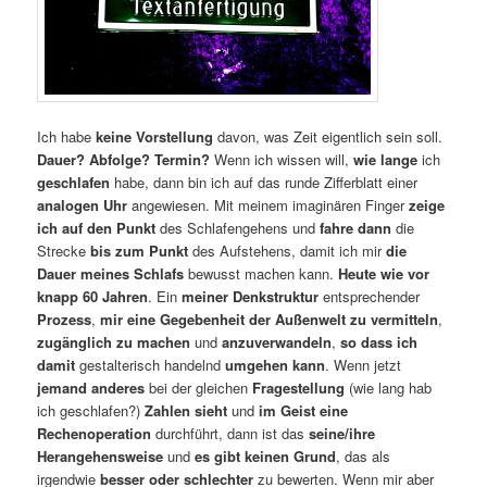
Ich habe
keine Vorstellung
davon, was Zeit eigentlich sein soll.
Dauer? Abfolge? Termin?
Wenn ich wissen will,
wie lange
ich
geschlafen
habe, dann bin ich auf das runde Zifferblatt einer
analogen Uhr
angewiesen. Mit meinem imaginären Finger
zeige
ich
auf den Punkt
des Schlafengehens und
fahre dann
die
Strecke
bis zum Punkt
des Aufstehens, damit ich mir
die
Dauer meines Schlafs
bewusst machen kann.
Heute wie vor
knapp 60 Jahren
. Ein
meiner Denkstruktur
entsprechender
Prozess
,
mir eine Gegebenheit der Außenwelt zu vermitteln
,
zugänglich zu machen
und
anzuverwandeln
,
so dass ich
damit
gestalterisch handelnd
umgehen kann
. Wenn jetzt
jemand anderes
bei der gleichen
Fragestellung
(wie lang hab
ich geschlafen?)
Zahlen sieht
und
im Geist eine
Rechenoperation
durchführt, dann ist das
seine/ihre
Herangehensweise
und
es gibt keinen Grund
, das als
irgendwie
besser oder schlechter
zu bewerten. Wenn mir aber