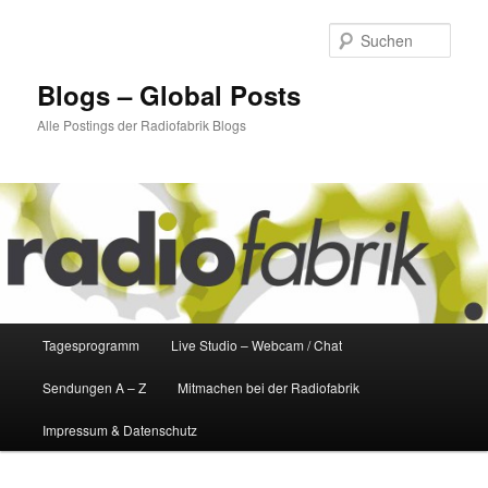
Zum
Zum
primären
sekundären
Such
Inhalt
Inhalt
springen
springen
Blogs – Global Posts
Alle Postings der Radiofabrik Blogs
Hauptmenü
Tagesprogramm
Live Studio – Webcam / Chat
Sendungen A – Z
Mitmachen bei der Radiofabrik
Impressum & Datenschutz