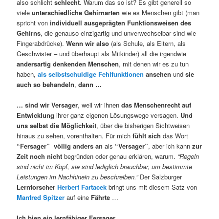
also schlicht
schlecht
. Warum das so ist? Es gibt generell so
viele
unterschiedliche Gehirnarten
wie es Menschen gibt (man
spricht von
individuell ausgeprägten Funktionsweisen des
Gehirns
, die genauso einzigartig und unverwechselbar sind wie
Fingerabdrücke).
Wenn wir also
(als Schule, als Eltern, als
Geschwister – und überhaupt als Mitkinder) all die irgendwie
andersartig denkenden Menschen
, mit denen wir es zu tun
haben,
als selbstschuldige Fehlfunktionen
ansehen
und
sie
auch so behandeln
,
dann …
… sind wir Versager
, weil wir ihnen
das Menschenrecht auf
Entwicklung
ihrer ganz eigenen Lösungswege versagen.
Und
uns selbst die Möglichkeit
, über die bisherigen Sichtweisen
hinaus zu sehen, vorenthalten. Für mich
fühlt sich
das Wort
“Fersager”
völlig anders an
als
“Versager”
, aber ich kann
zur
Zeit noch nicht
begründen oder genau erklären, warum.
“Regeln
sind nicht im Kopf, sie sind lediglich brauchbar, um bestimmte
Leistungen im Nachhinein zu beschreiben.”
Der Salzburger
Lernforscher
Herbert Fartacek
bringt uns mit diesem Satz von
Manfred Spitzer
auf eine
Fährte
…
Ich bien ein lernfähiger Fersager