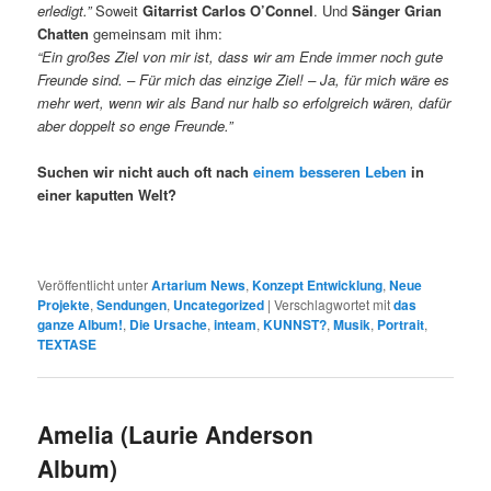
erledigt.”
Soweit
Gitarrist Carlos O’Connel
. Und
Sänger Grian
Chatten
gemeinsam mit ihm:
“Ein großes Ziel von mir ist, dass wir am Ende immer noch gute
Freunde sind. – Für mich das einzige Ziel! – Ja, für mich wäre es
mehr wert, wenn wir als Band nur halb so erfolgreich wären, dafür
aber doppelt so enge Freunde.”
Suchen wir nicht auch oft nach
einem besseren Leben
in
einer kaputten Welt?
Veröffentlicht unter
Artarium News
,
Konzept Entwicklung
,
Neue
Projekte
,
Sendungen
,
Uncategorized
|
Verschlagwortet mit
das
ganze Album!
,
Die Ursache
,
inteam
,
KUNNST?
,
Musik
,
Portrait
,
TEXTASE
Amelia (Laurie Anderson
Album)