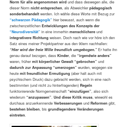
Norm für alle angenommen wird
und dass deswegen alle, die
dieser Norm
nicht entsprechen
, als Abweichler
pädagogisch
sonderbehandelt
werden. Ich wähle diese Worte mit Bezug zur
“schwarzen Pädagogik”
hier bewusst, auch wenn die
zwischenzeitlichen
Entwicklungen des Konzepts der
“Neurodiversität”
in eine immerhin
menschlichere
und
integrativere Richtung
weisen. Doch nach wie vor höre ich den
Satz eines meiner Projektpartner aus den 90ern nachhallen:
“Hier wird der freie Wille freundlich umgebogen.”
Er hatte ihn
genau darauf bezogen, dass
Kinder
, die
“irgendwie anders”
waren, früher
mit körperlicher Gewalt “gebrochen”
und
dadurch zur Anpassung “umerzogen”
wurden, wogegen sie
heute
mit freundlicher Ermutigung
(aber halt auch mit
psychischem Druck) dazu gebracht werden, sich in eine nach
bestimmten (und nicht zu hinterfragenden)
Regeln
funktionierende Normgemeinschaft
“einzufügen”
, also sich
wiederum
“anzupassen”
.
Und diese Kritik muss
, wiewohl es
durchaus anzuerkennende
Verbesserungen
und
Reformen
gibt,
bestehen bleiben
, bis
grundlegendere Veränderungen
eintreten
.