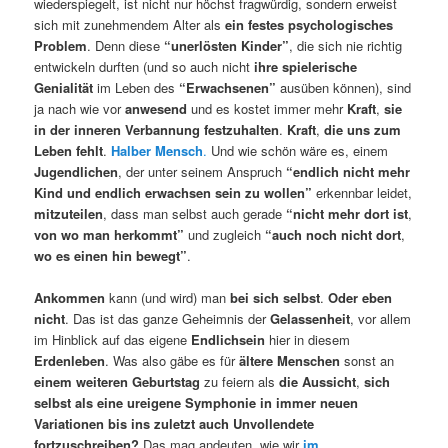
wiederspiegelt, ist nicht nur höchst fragwürdig, sondern erweist
sich mit zunehmendem Alter als
ein festes psychologisches
Problem
. Denn diese
“unerlösten Kinder”
, die sich nie richtig
entwickeln durften (und so auch nicht
ihre spielerische
Genialität
im Leben des
“Erwachsenen”
ausüben können), sind
ja nach wie vor
anwesend
und es kostet immer mehr
Kraft
,
sie
in der inneren Verbannung festzuhalten
.
Kraft
,
die uns zum
Leben fehlt
.
Halber Mensch
.
Und wie schön wäre es, einem
Jugendlichen
, der unter seinem Anspruch
“endlich nicht mehr
Kind und endlich erwachsen sein zu wollen”
erkennbar leidet,
mitzuteilen
, dass man selbst auch gerade
“nicht mehr dort ist
,
von wo man herkommt”
und zugleich
“auch noch nicht dort
,
wo es einen hin bewegt”
.
Ankommen
kann (und wird) man
bei sich selbst
.
Oder eben
nicht
. Das ist das ganze Geheimnis der
Gelassenheit
, vor allem
im Hinblick auf das eigene
Endlichsein
hier in diesem
Erdenleben
. Was also gäbe es für
ältere Menschen
sonst an
einem weiteren Geburtstag
zu feiern als
die Aussicht
,
sich
selbst als eine ureigene Symphonie in immer neuen
Variationen bis ins zuletzt auch Unvollendete
fortzuschreiben?
Das mag andeuten, wie wir
im