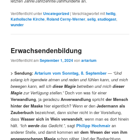
letzten Jahre/Jahrzehnte/Jahrhunderte an.
Veröffentlicht unter
Uncategorized
|
Verschlagwortet mit
heilig
,
Katholische Kirche
,
Roland Cerny-Werner
,
selig
,
studiogast
,
wunder
Erwachsendenbildung
Veröffentlicht am
September 1, 2024
von
artarium
> Sendung:
Artarium vom Sonntag, 8. September
—
“Und
solang ich irgendwie atmen und reden und fühlen kann, und mich
bewegen kann, will ich
diese Magie
betreiben und mich
dieser
Magie
zur Verfügung stellen.”
Doch von was für einer
Verwandlung
, ja geradezu
Anverwandlung
spricht
der Mensch
hinter der Maske
hier eigentlich? Wenn er den
Jedermann als
Zauberbuch
bezeichnet, dann sicher nicht in der Vorstellung,
dass
Wasser sich in Wein verwandelt
, wenn man es dort hinein
hält.
“Ich
werde
das Gedicht.”
, sagt
Philipp Hochmair
an
anderer Stelle, und damit kommen wir
dem Wesen der von ihm
angesprochenen Magie
schon näher. Und der Beobachtung,