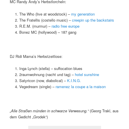
MC Randy Andy’s Herbstlorcheln:
The Who (live at woodstock) –
my generation
The Fratellis (costello music) –
creepin up the backstairs
R.E.M. (murmur) –
radio free europe
Bonez MC (hollywood) – 187 gang
DJ Ridi Mama’s Herbstzeitlose:
Inga Lynch (stella) – suffocation blues
2raumwohnung (nacht und tag) –
hotel sunshine
Satyricon (now, diabolical) –
K.I.N.G.
Vegedream (single) –
ramenez la coupe a la maison
„Alle Straßen münden in schwarze Verwesung.“
(Georg Trakl, aus
dem Gedicht „Grodek“)