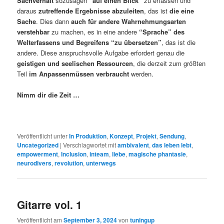
Sachverhalt
sozusagen
“auf einen Blick”
zu erfassen und
daraus
zutreffende Ergebnisse abzuleiten
, das ist
die eine
Sache
. Dies dann
auch für andere Wahrnehmungsarten
verstehbar
zu machen, es in eine andere
“Sprache” des
Welterfassens und Begreifens “zu übersetzen”
, das ist die
andere. Diese anspruchsvolle Aufgabe erfordert genau die
geistigen und seelischen Ressourcen
, die derzeit zum größten
Teil
im Anpassenmüssen verbraucht
werden.
Nimm dir die Zeit …
Veröffentlicht unter
In Produktion
,
Konzept
,
Projekt
,
Sendung
,
Uncategorized
|
Verschlagwortet mit
ambivalent
,
das leben lebt
,
empowerment
,
Inclusion
,
inteam
,
liebe
,
magische phantasie
,
neurodivers
,
revolution
,
unterwegs
Gitarre vol. 1
Veröffentlicht am
September 3, 2024
von
tuningup