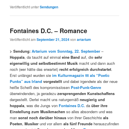
Veröffentlicht unter
Sendungen
Fontaines D.C. – Romance
Veröffentlicht am
September 21, 2024
von
artarium
> Sendung:
Artarium vom Sonntag, 22. September
–
Hoppala
, da taucht auf einmal
eine Band
auf, die
sehr
eigenwillig und selbstbestimmt Musik
macht und dann auch
noch (wer hätte das erwartet)
recht erfolgreich durchstartet
.
Erst unlängst wurden sie
im Kulturmagazin ttt als “Poetic
Punks” aus Irland
vorgestellt
und dabei irgendwie als der neue
heiße Scheiß des kompromisslosen
Post-Punk-Genre
überwindenden, ja geradezu
zersprengenden Kunstschaffens
dargestellt. Derlei macht uns naturgemäß
neugierig und
hoppala
, was die Jungs von
Fontaines D.C.
da
über ihre
Einstellung zum Musikmachen
so alles absondern und was
man
sonst noch darüber hinaus
von ihrer Geschichte
als
Poeten
,
Musiker
und vor allem
als fünf Freunde
herauszufinden