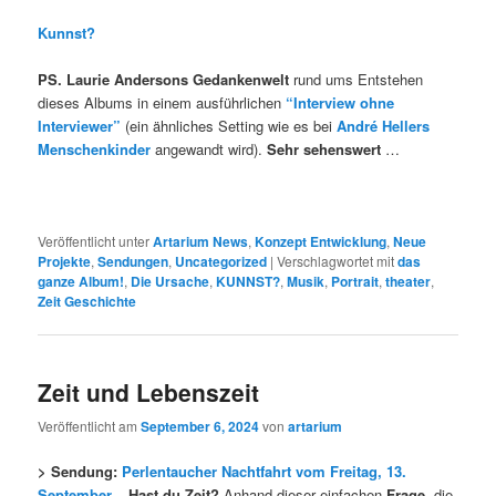
Kunnst?
PS. Laurie Andersons Gedankenwelt
rund ums Entstehen
dieses Albums in einem ausführlichen
“Interview ohne
Interviewer”
(ein ähnliches Setting wie es bei
André Hellers
Menschenkinder
angewandt wird).
Sehr sehenswert
…
Veröffentlicht unter
Artarium News
,
Konzept Entwicklung
,
Neue
Projekte
,
Sendungen
,
Uncategorized
|
Verschlagwortet mit
das
ganze Album!
,
Die Ursache
,
KUNNST?
,
Musik
,
Portrait
,
theater
,
Zeit Geschichte
Zeit und Lebenszeit
Veröffentlicht am
September 6, 2024
von
artarium
> Sendung:
Perlentaucher Nachtfahrt vom Freitag, 13.
September
–
Hast du Zeit?
Anhand dieser einfachen
Frage
, die