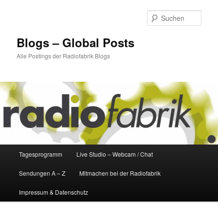
Zum
Zum
primären
sekundären
Such
Inhalt
Inhalt
springen
springen
Blogs – Global Posts
Alle Postings der Radiofabrik Blogs
Hauptmenü
Tagesprogramm
Live Studio – Webcam / Chat
Sendungen A – Z
Mitmachen bei der Radiofabrik
Impressum & Datenschutz