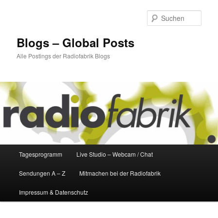
Zum
Zum
primären
sekundären
Such
Inhalt
Inhalt
springen
springen
Blogs – Global Posts
Alle Postings der Radiofabrik Blogs
Hauptmenü
Tagesprogramm
Live Studio – Webcam / Chat
Sendungen A – Z
Mitmachen bei der Radiofabrik
Impressum & Datenschutz