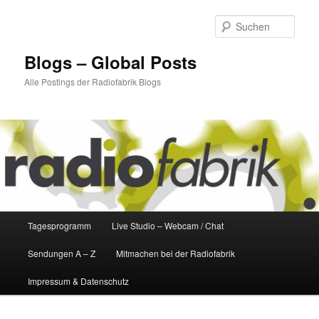
Zum
Zum
primären
sekundären
Such
Inhalt
Inhalt
springen
springen
Blogs – Global Posts
Alle Postings der Radiofabrik Blogs
Hauptmenü
Tagesprogramm
Live Studio – Webcam / Chat
Sendungen A – Z
Mitmachen bei der Radiofabrik
Impressum & Datenschutz