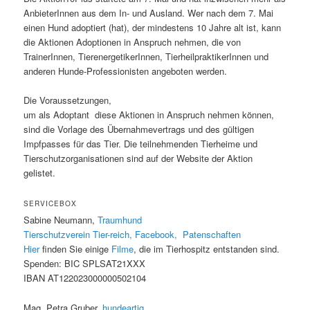
AnbieterInnen aus dem In- und Ausland. Wer nach dem 7. Mai
einen Hund adoptiert (hat), der mindestens 10 Jahre alt ist, kann
die Aktionen Adoptionen in Anspruch nehmen, die von
TrainerInnen, TierenergetikerInnen, TierheilpraktikerInnen und
anderen Hunde-Professionisten angeboten werden.
Die Voraussetzungen,
um als Adoptant diese Aktionen in Anspruch nehmen können,
sind die Vorlage des Übernahmevertrags und des gültigen
Impfpasses für das Tier. Die teilnehmenden Tierheime und
Tierschutzorganisationen sind auf der Website der Aktion
gelistet.
SERVICEBOX
Sabine Neumann,
Traumhund
Tierschutzverein Tier-reich
, Facebook, Patenschaften
Hier
finden Sie einige
Filme
, die im Tierhospitz entstanden sind.
Spenden: BIC SPLSAT21XXX
IBAN AT122023000000502104
Mag. Petra Gruber,
hundeartig