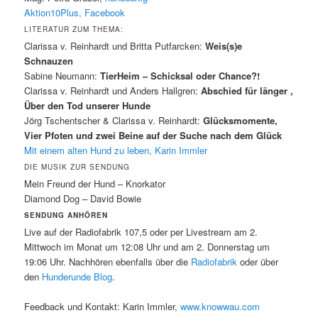
Aktion10Plus
, Facebook
LITERATUR ZUM THEMA:
Clarissa v. Reinhardt und Britta Putfarcken:
Weis(s)e
Schnauzen
Sabine Neumann:
TierHeim – Schicksal oder Chance?!
Clarissa v. Reinhardt und Anders Hallgren:
Abschied für länger ,
Über den Tod unserer Hunde
Jörg Tschentscher & Clarissa v. Reinhardt:
Glücksmomente,
Vier Pfoten und zwei Beine auf der Suche nach dem Glück
Mit einem alten Hund zu leben, Karin Immler
DIE MUSIK ZUR SENDUNG
Mein Freund der Hund – Knorkator
Diamond Dog – David Bowie
SENDUNG ANHÖREN
Live auf der Radiofabrik 107,5 oder per Livestream am 2.
Mittwoch im Monat um 12:08 Uhr und am 2. Donnerstag um
19:06 Uhr. Nachhören ebenfalls über die
Radiofabrik
oder über
den
Hunderunde Blog
.
Feedback und Kontakt: Karin Immler,
www.knowwau.com