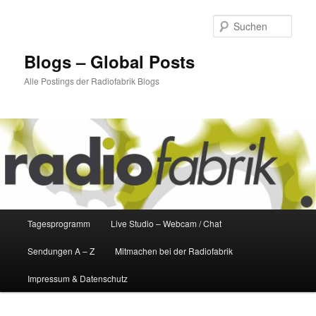
Zum
Zum
primären
sekundären
Such
Inhalt
Inhalt
springen
springen
Blogs – Global Posts
Alle Postings der Radiofabrik Blogs
Hauptmenü
Tagesprogramm
Live Studio – Webcam / Chat
Sendungen A – Z
Mitmachen bei der Radiofabrik
Impressum & Datenschutz