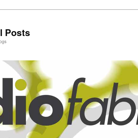
l Posts
logs