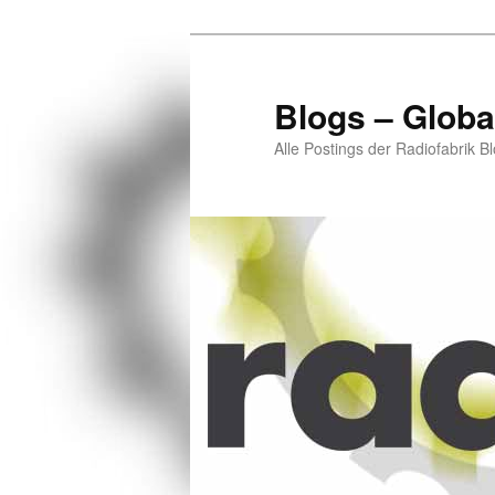
Zum
Zum
primären
sekundären
Inhalt
Inhalt
Blogs – Globa
springen
springen
Alle Postings der Radiofabrik B