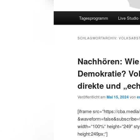
Hauptmenü
Tagesprogramm
Live Studio
SCHLAGWORTARCHIV:
VOLKSABS
Nachhören: Wie 
Demokratie? Vo
direkte und „ec
Veröffentlicht am
Mai 15, 2024
von
e
[iframe src=“https://cba.med
&waveform=false&subscribe=tru
width=“100%“ height=“249″ styl
height:249px;“]