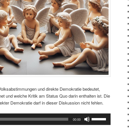
Volksabstimmungen und direkte Demokratie bedeutet,
net und welche Kritik am Status Quo darin enthalten ist. Die
ekter Demokratie darf in dieser Diskussion nicht fehlen.
Pfeiltasten
00:00
Hoch/Runter