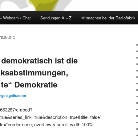
 – Webcam / Chat
Sendungen A – Z
Mitmachen bei der Radiofabrik
TIMMUNG
demokratisch ist die
lksabstimmungen,
hte“ Demokratie
ngelsgefluester
ia/663287/embed?
e&series_link=true&description=true&title=false“
e=“border:none; overflow-y:scroll; width:100%;