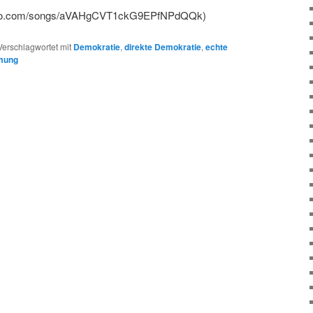
benutzen,
.udio.com/songs/aVAHgCVT1ckG9EPfNPdQQk)
um
die
Verschlagwortet mit
Demokratie
,
direkte Demokratie
,
echte
Lautstärke
mung
zu
regeln.