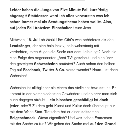
Leider haben die Jungs von Five Minute Fall kurzfristig
abgesagt! Stattdessen werd ich alles verwursten was ich
schon immer mal als Sendungsthema haben wollte. Also,
auf jeden Fall trotzdem Einschalten!
eure
Jess
Mittwoch,
18. Juli
ab 20:00 Uhr: Gibt’s was schärferes als den
Leadsänger
, der sich halb lasziv, halb wahnsinnig mit
verdrehten, roten Augen die Seele aus dem Leib singt? Noch nie
eine Folge des sogenannten „Assi TV“ geschaut und sich über
den gezeigten
Schwachsinn
amüsiert? Auch schon den halben
Tag auf
Facebook, Twitter & Co.
verschwendet? Hmm.. ist doch
Wahnsinn!
Wahnsinn ist alltäglicher als einem das vielleicht bewusst ist. Er
kommt in den verschiedensten Gewändern und so sehr man sich
auch dagegen sträubt –
ein bisschen geschädigt ist doch
jeder
, oder?! Zu dem geht Kunst und Kultur doch überhaupt nur
mit dem Wahn-Sinn. Trotzdem hat er einen seltsamen
Beigeschmack
. Wieso eigentlich? Und was haben Franzosen
mit der Sache zu tun? Wir gehen der Sache mal
auf den Grund