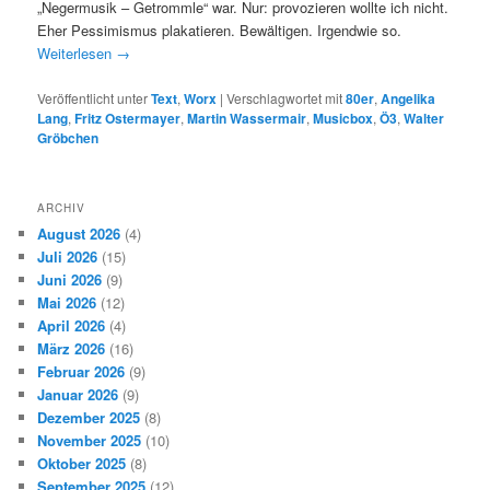
„Negermusik – Getrommle“ war. Nur: provozieren wollte ich nicht.
Eher Pessimismus plakatieren. Bewältigen. Irgendwie so.
Weiterlesen
→
Veröffentlicht unter
Text
,
Worx
|
Verschlagwortet mit
80er
,
Angelika
Lang
,
Fritz Ostermayer
,
Martin Wassermair
,
Musicbox
,
Ö3
,
Walter
Gröbchen
ARCHIV
August 2026
(4)
Juli 2026
(15)
Juni 2026
(9)
Mai 2026
(12)
April 2026
(4)
März 2026
(16)
Februar 2026
(9)
Januar 2026
(9)
Dezember 2025
(8)
November 2025
(10)
Oktober 2025
(8)
September 2025
(12)