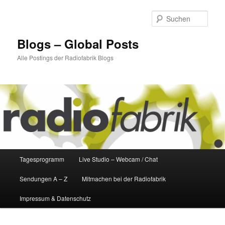
Zum
Zum
primären
sekundären
Such
Inhalt
Inhalt
springen
springen
Blogs – Global Posts
Alle Postings der Radiofabrik Blogs
Hauptmenü
Tagesprogramm
Live Studio – Webcam / Chat
Sendungen A – Z
Mitmachen bei der Radiofabrik
Impressum & Datenschutz