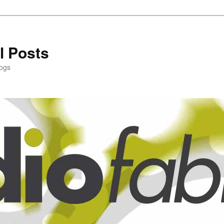
l Posts
logs