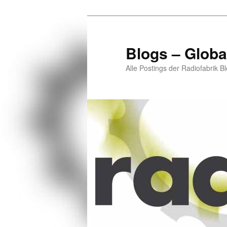
Zum
Zum
primären
sekundären
Inhalt
Inhalt
Blogs – Globa
springen
springen
Alle Postings der Radiofabrik B