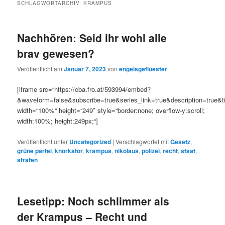
SCHLAGWORTARCHIV:
KRAMPUS
Nachhören: Seid ihr wohl alle
brav gewesen?
Veröffentlicht am
Januar 7, 2023
von
engelsgefluester
[iframe src=“https://cba.fro.at/593994/embed?
&waveform=false&subscribe=true&series_link=true&description=true&ti
width=“100%“ height=“249″ style=“border:none; overflow-y:scroll;
width:100%; height:249px;“]
Veröffentlicht unter
Uncategorized
|
Verschlagwortet mit
Gesetz
,
grüne partei
,
knorkator
,
krampus
,
nikolaus
,
polizei
,
recht
,
staat
,
strafen
Lesetipp: Noch schlimmer als
der Krampus – Recht und