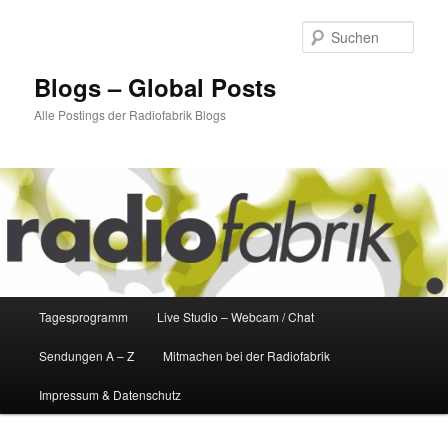
Zum
Zum
primären
sekundären
Such
Inhalt
Inhalt
springen
springen
Blogs – Global Posts
Alle Postings der Radiofabrik Blogs
Hauptmenü
Tagesprogramm
Live Studio – Webcam / Chat
Sendungen A – Z
Mitmachen bei der Radiofabrik
Impressum & Datenschutz