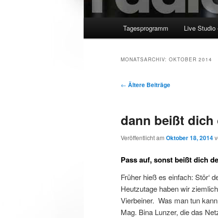
Hauptmenü
Tagesprogramm
Live Studio
MONATSARCHIV:
OKTOBER 2014
Beitragsnavigation
←
Ältere Beiträge
dann beißt dich
Veröffentlicht am
Oktober 18, 2014
Pass auf, sonst beißt dich d
Früher hieß es einfach: Stör‘ 
Heutzutage haben wir ziemlich
Vierbeiner. Was man tun kann,
Mag. Bina Lunzer, die das Ne