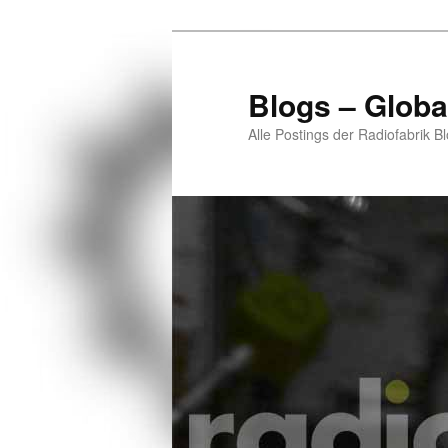
Zum
Zum
primären
sekundären
Inhalt
Inhalt
Blogs – Globa
springen
springen
Alle Postings der Radiofabrik B