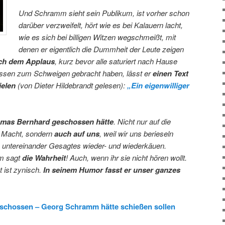
Und Schramm sieht sein Publikum, ist vorher schon
darüber verzweifelt, hört wie es bei Kalauern lacht,
wie es sich bei billigen Witzen wegschmeißt, mit
denen er eigentlich die Dummheit der Leute zeigen
ch dem Applaus
, kurz bevor alle saturiert nach Hause
issen zum Schweigen gebracht haben, lässt er
einen Text
ielen
(von Dieter Hildebrandt gelesen):
„Ein eigenwilliger
mas Bernhard geschossen hätte
. Nicht nur auf die
r Macht, sondern
auch auf uns
, weil wir uns berieseln
 untereinander Gesagtes wieder- und wiederkäuen.
m sagt
die Wahrheit
! Auch, wenn ihr sie nicht hören wollt.
ät ist zynisch.
In seinem Humor fasst er unser ganzes
schossen – Georg Schramm hätte schießen sollen