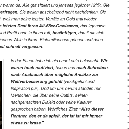
r waren da. Alle gut situiert und jenseits jeglicher Kritik.
Sie
terfragen
. Sie wollen anscheinend nicht nachdenken. Sie
st, weil man seine letzten Vorräte an Gold mal wieder
n letzten Rest ihres Alt-68er-Gewissens
, das irgendwo
 Profit noch in ihnen ruft,
besänftigen
, damit sie sich
schen Wein in ihrem Einfamilienhaus gönnen und dann
at schnell vergessen
.
In der Pause habe ich ein paar Leute belauscht.
Wir
waren hoch motiviert
, haben uns
nach Schreiben
,
nach Austausch über mögliche Ansätze zur
Weltverbesserung gefühlt
(Hochgefühl und
Inspiration pur). Und um uns herum standen nur
Menschen, die über seine Outfits, seinen
nachgemachten Dialekt oder seine Kalauer
gesprochen haben. Wörtliches Zitat:
“Also dieser
Rentner, den er da spielt, der ist ist mir immer
etwas zu krass.”