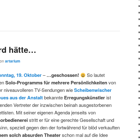
rd hätte…
von
artarium
nntag, 19. Oktober
–
…geschossen!
So lautet
ten
Solo-Programms für mehrere Persönlichkeiten
von
er niveauvolleren TV-Sendungen wie
Scheibenwischer
ues aus der Anstalt
bekannte
Erregungskünstler
ist
ebenden Vertreter der inzwischen beinah ausgestorbenen
ttisten. Mit seiner eigenen Agenda jenseits von
orbedienerei
stritt er für eine gerechte Gesellschaft und
nn, speziell gegen den der fortwährend für blöd verkauften
inem solch absurden Theater
schon mal auf die Idee