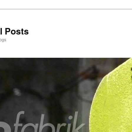
l Posts
logs